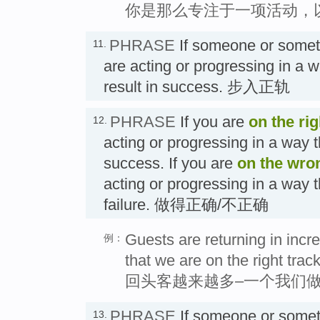
你是那么专注于一项活动，
PHRASE
If someone or somet
11.
are acting or progressing in a wa
result in success. 步入正轨
PHRASE
If you are
on the rig
12.
acting or progressing in a way tha
success. If you are
on the wro
acting or progressing in a way tha
failure. 做得正确/不正确
Guests are returning in incr
例：
that we are on the right track
回头客越来越多–一个我们
PHRASE
If someone or some
13.