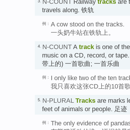
N-COUNT
Railway
tracks
are t
3.
travels along. 铁轨
A cow stood on the tracks.
例：
一头奶牛站在铁轨上。
N-COUNT
A
track
is one of th
4.
music on a CD, record, o
带上的) 一首歌曲; 一首乐曲
I only like two of the ten tra
例：
我只喜欢这张CD上的10首
N-PLURAL
Tracks
are marks le
5.
feet of animals or people. 足迹
The only evidence of pandas 
例：