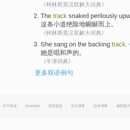
《柯林斯英汉双解大词典》
The
track
snaked
perilously
upw
这
条
小道
绝险地蜿蜒而上。
《柯林斯英汉双解大词典》
She
sang
on
the
backing
track
.
她
是唱
和声
的
。
《牛津词典》
更多双语例句
关于有道
Investors
有道智选
官方博客
技术博客
诚聘英