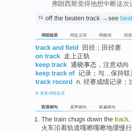
弗朗西斯觉得他想中断这次
off the beaten track →see
bea
15.
词组短语
同近义词
同根词
词语
track and field
田径；田径赛
on track
走上正轨
keep track
通晓事态，注意动向
keep track of
记录；与…保持联
track record
n. 径赛成绩记录
更多
词组短语
双语例句
原声例句
权威例句
The train
chugs
down the
track
.
火车
沿着
轨道
嘎
嚓
嘎嚓地缓慢行