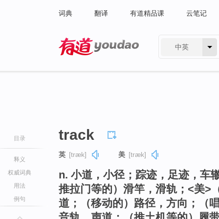
词典
翻译
有道精品课
云笔记
中英
有道 - 网易旗下搜索
track
目录
英
[træk]
美
[træk]
释义
n. 小道，小径；踪迹，足迹，
权威词典
用法
推拉门等的）滑竿，滑轨；<美>
例句
道；（移动的）路径，方向；（
音轨，声道；（推土机等的）履带