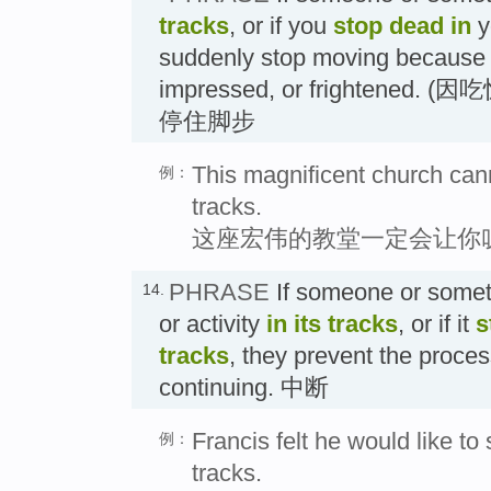
tracks
, or if you
stop dead in
y
suddenly stop moving because y
impressed, or frightene
停住脚步
This magnificent church canno
例：
tracks.
这座宏伟的教堂一定会让你
PHRASE
If someone or some
14.
or activity
in its tracks
, or if it
s
tracks
, they prevent the proces
continuing. 中断
Francis felt he would like to 
例：
tracks.