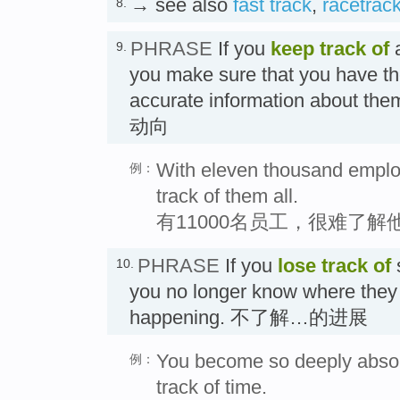
→ see also
fast track
,
racetrac
8.
PHRASE
If you
keep track of
a
9.
you make sure that you have t
accurate information about th
动向
With eleven thousand employe
例：
track of them all.
有11000名员工，很难了
PHRASE
If you
lose track of
10.
you no longer know where they 
happening. 不了解…的进展
You become so deeply absorb
例：
track of time.