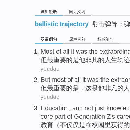
词组短语
同近义词
ballistic trajectory
射击弹导；弹
双语例句
原声例句
权威例句
Most
of
all it
was
the
extraordin
但最重要
的
是
他
非凡
的
人生
轨迹
youdao
But
most
of
all
it
was
the
extrao
但
最重要
的
是
，
这
是
他
非凡
的
人
youdao
Education
, and
not just
knowled
core
part
of
Generation
Z
's
care
教育
（
不仅仅
是
在校
园里
获得
的