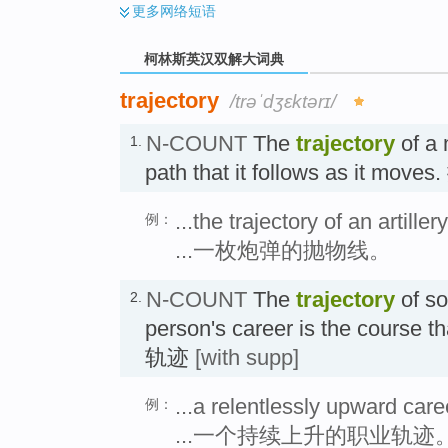
更多
网络短语
柯林斯英汉双解大词典
trajectory
/trəˈdʒɛktərɪ/
N-COUNT
The
trajectory
of a 
1.
path that it follows as it mo
...the trajectory of an artillery
例：
...一枚炮弹的抛物线。
N-COUNT
The
trajectory
of so
2.
person's career is the course tha
轨迹
[with supp]
...a relentlessly upward caree
例：
...一个持续上升的职业轨迹