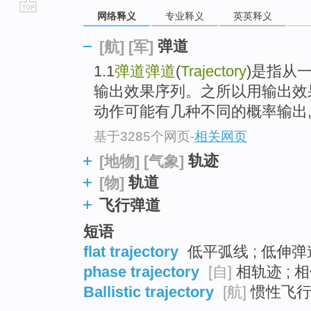
网络释义
专业释义
英英释义
go
top
弹道
[航]
[军]
1.1
弹道
弹道
(
Trajectory
)是指从
输出效果序列。之所以用输出效
动作可能有几种不同的概率输出,在
基于3285个网页
-
相关网页
轨迹
[地物]
[气象]
轨道
[物]
飞行弹道
短语
flat trajectory
低平弧线 ; 低伸弹
phase trajectory
[自]
相轨迹 ; 相
Ballistic trajectory
[航]
惯性飞行