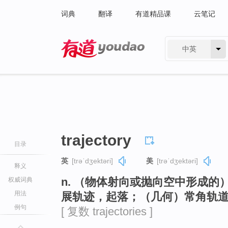
词典
翻译
有道精品课
云笔记
中英
有道 - 网易旗下搜索
trajectory
目录
英
[trəˈdʒektəri]
美
[trəˈdʒektəri]
释义
n. （物体射向或抛向空中形成
权威词典
用法
展轨迹，起落；（几何）常角轨
例句
[ 复数 trajectories ]