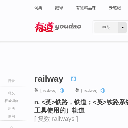
词典
翻译
有道精品课
云笔记
中英
有道 - 网易旗下搜索
railway
目录
英
[ˈreɪlweɪ]
美
[ˈreɪlweɪ]
释义
n. <英>铁路，铁道；<英>铁路
权威词典
用法
工具使用的）轨道
例句
[ 复数 railways ]