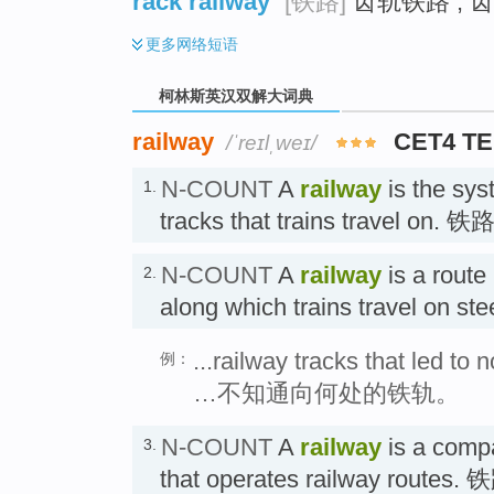
rack railway
[铁路]
齿轨铁路 ; 
更多
网络短语
柯林斯英汉双解大词典
railway
CET4 T
/ˈreɪlˌweɪ/
N-COUNT
A
railway
is the sys
1.
tracks that trains travel on. 
N-COUNT
A
railway
is a route
2.
along which trains travel on st
...railway tracks that led to
例：
…不知通向何处的铁轨。
N-COUNT
A
railway
is a compa
3.
that operates railway route