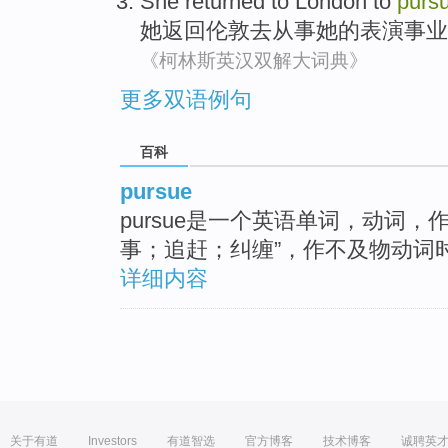
She
returned
to
London
to
purs
她
返回
伦敦
去
从事
她
的
表演
事业
《柯林斯英汉双解大词典》
更多双语例句
百科
pursue
pursue是一个英语单词，动词
事；追赶；纠缠”，作不及物动词时
详细内容
关于有道
Investors
有道智选
官方博客
技术博客
诚聘英