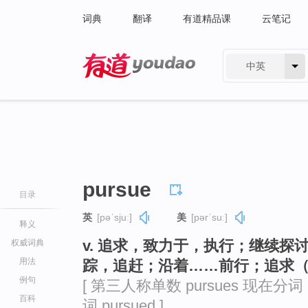
词典
翻译
有道精品课
云笔记
中英
有道 - 网易旗下搜索
pursue
目录
英
[pəˈsjuː]
美
[pərˈsuː]
释义
v. 追求，致力于，执行；继续
权威词典
用法
踪，追赶；沿着……前行；追求
例句
[ 第三人称单数 pursues 现在分词 p
百科
词 pursued ]