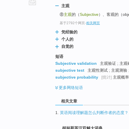
主观
go
⑧
主观
的（
Subjective
）、客观的（obj
top
基于2792个网页
-
相关网页
凭经验的
个人的
自觉的
短语
Subjective validation
主观验证 ; 主观
subjective test
主观性测试 ; 主观测验 
subjective probability
[统计]
主观概率 
更多
网络短语
相关文章
1.
英语阅读理解题怎么判断作者的态度？
柯林斯英汉双解大词典