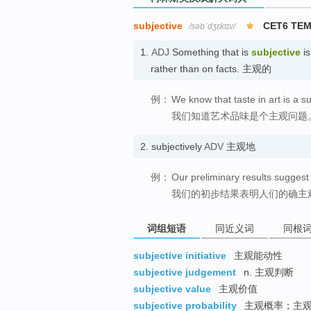
subjective
CET6 TE
/səbˈdʒɛktɪv/
1.
ADJ
Something that is
subjective
is
rather than on facts. 主观的
例：
We know that taste in art is a su
我们知道艺术品味是个主观问题
2.
subjectively
ADV
主观地
例：
Our preliminary results suggest 
我们的初步结果表明人们的确主
词组短语
同近义词
同根
subjective initiative
主观能动性
subjective judgement
n. 主观判断
subjective value
主观价值
subjective probability
主观概率；主