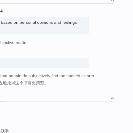
M4
 based on personal opinions and feelings
bjective matter.
。
that people do subjectively find the speech clearer.
观地觉得这个演讲更清楚。
词
观频率