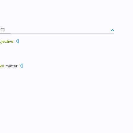
例句
bjective
.
ive
matter
.