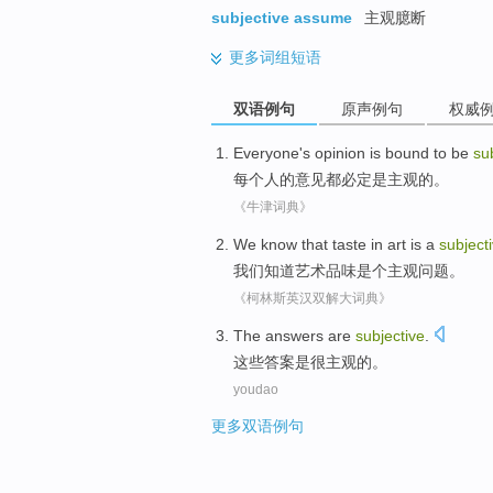
subjective assume
主观臆断
更多
词组短语
双语例句
原声例句
权威
Everyone
's
opinion
is
bound to
be
su
每个人
的
意见
都
必定
是
主观
的。
《牛津词典》
We
know that
taste in
art
is a
subject
我们
知道
艺术
品味
是个
主观
问题
。
《柯林斯英汉双解大词典》
The
answers
are
subjective
.
这些
答案
是很
主观
的。
youdao
更多双语例句