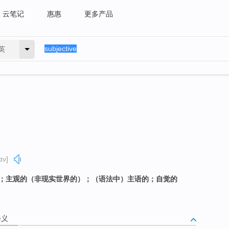
云笔记
惠惠
更多产品
英
ɪv]
人的；主观的（非现实世界的）；（语法中）主语的；自觉的
释义