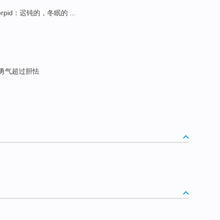
orpid：迟钝的，冬眠的 ...
 勇气超过胆怯