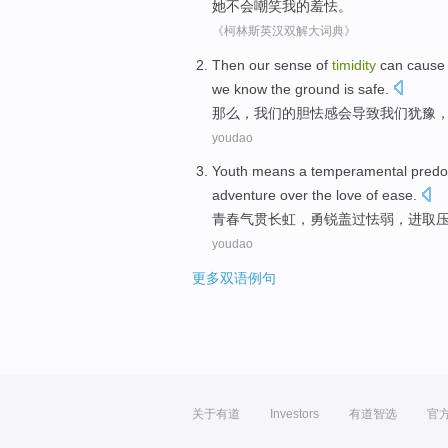
她
不会
嘲笑
我
的羞怯
。
《柯林斯英汉双解大词典》
Then
our
sense
of
timidity
can
cause
we
know
the
ground is
safe
.
那么
，
我们
的
胆怯感
会
导致
我们
犹豫
youdao
Youth
means a
temperamental
pred
adventure over the love of ease.
青春
气贯长虹
，勇锐
盖过
怯弱
，进取
youdao
更多双语例句
关于有道
Investors
有道智选
官