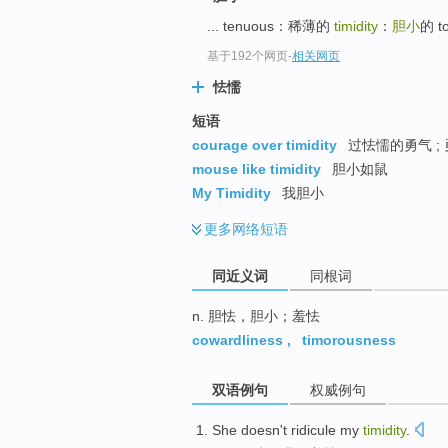
top
... tenuous：稀薄的
timidity
：
胆小
的 t
基于192个网页
-
相关网页
怯懦
短语
courage over timidity
过怯懦的勇气 ;
mouse like timidity
胆小如鼠
My Timidity
我胆小
更多
网络短语
同近义词
同根词
n. 胆怯，胆小；羞怯
cowardliness
,
timorousness
双语例句
权威例句
She
doesn't
ridicule
my
timidity
.