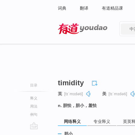
词典
翻译
有道精品课
中
有道 - 网易旗下搜索
timidity
目录
英
[tɪˈmɪdəti]
美
[tɪˈmɪdəti]
释义
n. 胆怯，胆小，羞怯
用法
例句
网络释义
专业释义
英英
go
胆小