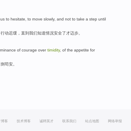
us
to hesitate
, to
move
slowly
, and not to take a
step
until
，
行动
迟缓
，
直到
我们
知道
情况
安全
了才
迈步
。
ominance
of courage
over
timidity
, of the appetite for
压倒
苟安
。
方博客
技术博客
诚聘英才
联系我们
站点地图
网络举报