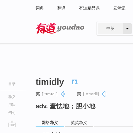
词典
翻译
有道精品课
云笔记
中英
有道 - 网易旗下搜索
timidly
目录
英
[ˈtɪmɪdli]
美
[ˈtɪmɪdli]
释义
adv. 羞怯地；胆小地
用法
例句
网络释义
英英释义
go