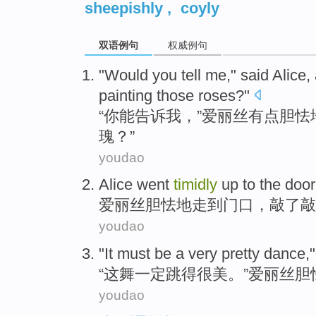
sheepishly
,
coyly
双语例句
权威例句
"
Would
you
tell
me
," said
Alice
,
painting
those
roses
?"
“
你
能
告诉
我
，”
爱丽丝
有点
胆怯
瑰
？”
youdao
Alice went
timidly
up
to
the door
爱丽丝
胆怯地
走
到
门口
，敲了敲
youdao
"
It
must be
a very pretty
dance
,
“
这
舞
一定
跳得
很
美。”
爱丽丝
胆
youdao