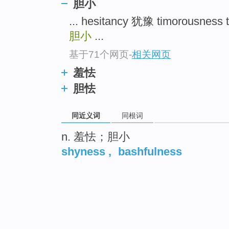
胆小
... hesitancy 犹豫 timorousnes
胆小
...
基于71个网页
-
相关网页
羞怯
胆怯
同近义词
同根词
n. 羞怯；胆小
shyness
,
bashfulness