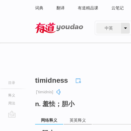
词典
翻译
有道精品课
云笔记
中英
有道 - 网易旗下搜索
timidness
目录
['timidnis]
释义
n. 羞怯；胆小
用法
网络释义
英英释义
go
top