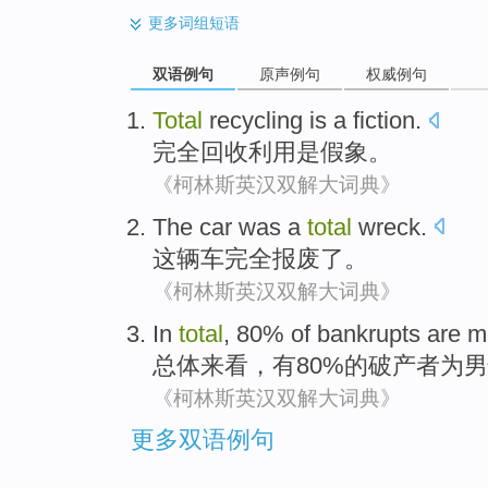
更多
词组短语
双语例句
原声例句
权威例句
Total
recycling
is
a fiction
.
完全
回收利用
是
假象
。
《柯林斯英汉双解大词典》
The car
was a
total
wreck
.
这辆
车
完全
报废了。
《柯林斯英汉双解大词典》
In
total
, 80%
of
bankrupts
are
m
总体
来看，有80%
的
破产
者为男
《柯林斯英汉双解大词典》
更多双语例句