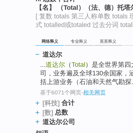
top
【名】 （Total）（法、德）托
[ 复数 totals 第三人称单数 totals 现
式 totalled或totaled 过去分词 totall
网络释义
专业释义
英英释义
道达尔
...
道达尔
（
Total
）是全世界第四
司，业务遍及全球130余国家
括上游业务（石油和天然气勘探..
基于6071个网页
-
相关网页
合计
[科技]
总数
[数]
道达尔公司