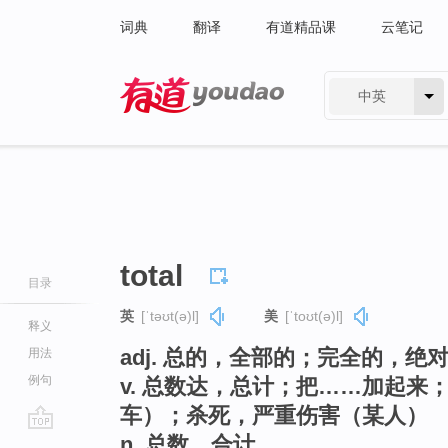
词典
翻译
有道精品课
云笔记
中英
有道 - 网易旗下搜索
total
目录
英
[ˈtəʊt(ə)l]
美
[ˈtoʊt(ə)l]
释义
adj. 总的，全部的；完全的，绝
用法
例句
v. 总数达，总计；把……加起来
车）；杀死，严重伤害（某人）
n. 总数，合计
go