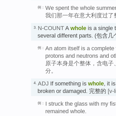
We spent the whole summer i
例：
我们那一年在意大利度过了
N-COUNT
A
whole
is a single 
3.
several different parts.
An atom itself is a complete 
例：
protons and neutrons and ot
原子本身是个整体，含电子
分。
ADJ
If something is
whole
, it 
4.
broken or damaged. 完整的
[v-
I struck the glass with my fis
例：
remained whole.