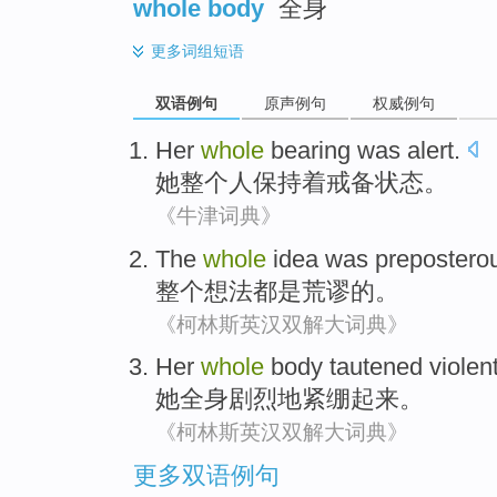
whole body
全身
更多
词组短语
双语例句
原声例句
权威例句
Her
whole
bearing was alert
.
她
整个
人保持着
戒备
状态。
《牛津词典》
The
whole
idea
was
prepostero
整个
想法
都是
荒谬的
。
《柯林斯英汉双解大词典》
Her
whole
body tautened
violent
她
全身
剧烈地紧绷起来。
《柯林斯英汉双解大词典》
更多双语例句