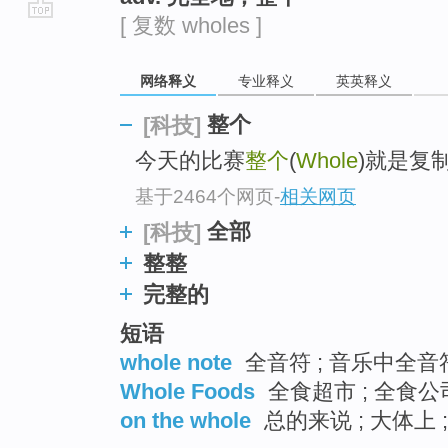
[ 复数 wholes ]
go
top
网络释义
专业释义
英英释义
整个
[科技]
今天的比赛
整个
(
Whole
)就是复
基于2464个网页
-
相关网页
全部
[科技]
整整
完整的
短语
whole note
全音符 ; 音乐中全音
Whole Foods
全食超市 ; 全食公司
on the whole
总的来说 ; 大体上 ;