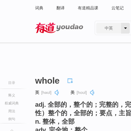
词典
翻译
有道精品课
云笔记
中英
有道 - 网易旗下搜索
whole
目录
英
[həʊl]
美
[hoʊl]
释义
adj. 全部的，整个的；完整的
权威词典
用法
性）整个的，全部的；要点，主
例句
n. 整体，全部
adv. 完全地；整个