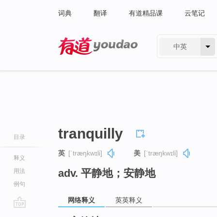
词典
翻译
有道精品课
云笔记
中英
有道 - 网易旗下搜索
tranquilly
目录
英
[ˈtræŋkwɪli]
美
[ˈtræŋkwɪli]
释义
adv. 平静地；安静地
用法
例句
网络释义
英英释义
go