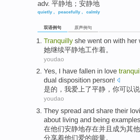
adv. 平静地；安静地
quietly
,
peacefully
,
calmly
双语例句
原声例句
Tranquilly
she
went
on with her
她
继续
平静
地
工作
着。
youdao
Yes
,
I
have fallen in love
tranquil
dual
disposition
person
!
是的
，
我
爱上
了
平静
，
你
可以说
youdao
They
spread
and
share
their
lov
about living and
being
example
在
他们
安静地
存在
并且成为
其他
分享着
他们
爱
的
能量
。