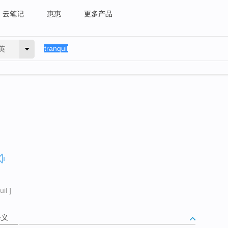
云笔记
惠惠
更多产品
英
il ]
释义