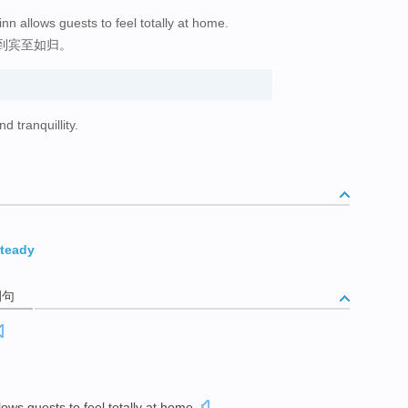
nn allows guests to feel totally at home.
到宾至如归。
d tranquillity.
teady
例句
lows
guests
to
feel
totally at home
.