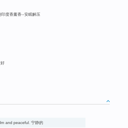
LE特制印度香薰香--安眠解压
安好
alm and peaceful. 宁静的