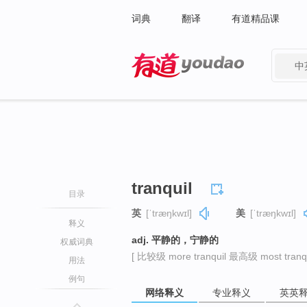
词典
翻译
有道精品课
中
有道 - 网易旗下搜索
tranquil
目录
英
[ˈtræŋkwɪl]
美
[ˈtræŋkwɪl]
释义
adj. 平静的，宁静的
权威词典
[ 比较级 more tranquil 最高级 most tranqu
用法
例句
网络释义
专业释义
英英