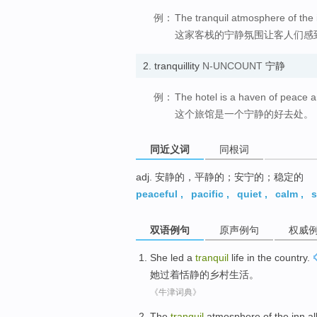
例：
The tranquil atmosphere of the i
这家客栈的宁静氛围让客人们感
2.
tranquillity
N-UNCOUNT
宁静
例：
The hotel is a haven of peace an
这个旅馆是一个宁静的好去处。
同近义词
同根词
adj. 安静的，平静的；安宁的；稳定的
peaceful
,
pacific
,
quiet
,
calm
,
s
双语例句
原声例句
权威
She
led
a
tranquil
life
in the
country
.
她
过
着
恬静
的
乡村
生活
。
《牛津词典》
The
tranquil
atmosphere
of
the
inn
al