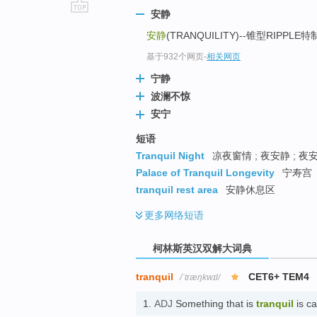
安静
go
安静
(TRANQUILITY)--锥型RIPP
top
基于932个网页
-
相关网页
宁静
波澜不惊
安宁
短语
Tranquil Night
凉夜窗情 ; 夜安静 ; 夜
Palace of Tranquil Longevity
宁寿宫
tranquil rest area
安静休息区
更多
网络短语
柯林斯英汉双解大词典
tranquil
CET6+ TEM4
/ˈtræŋkwɪl/
1.
ADJ
Something that is
tranquil
is c