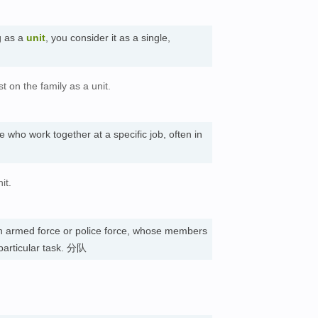
g as a
unit
, you consider it as a single,
t on the family as a unit.
。
e who work together at a specific job, often in
it.
an armed force or police force, whose members
 particular task. 分队