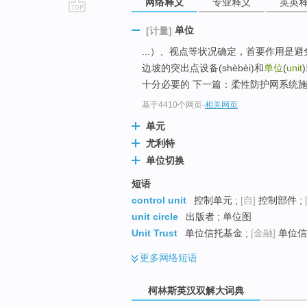
网络释义
专业释义
英英
go
单位
[计量]
top
...）、视点等状况确定，首要作用是
边坡的突出点设备(shèbèi)和
单位
(
unit
十分必要的 下一篇：柔性防护网系统施工
基于4410个网页
-
相关网页
单元
尤利特
单位切换
短语
control unit
控制单元 ;
[自]
控制部件 ;
unit circle
出版者 ; 单位图
Unit Trust
单位信托基金 ;
[金融]
单位信托
更多
网络短语
柯林斯英汉双解大词典