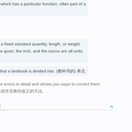
which has a particular function, often part of a
 fixed standard quantity, length, or weight
e quart, the inch, and the ounce are all units.
s that a textbook is divided into. (教科书的) 单元
se errors in detail and shows you ways to correct them.
错误并且教你改正的方法。
词