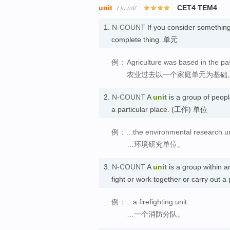
unit
CET4 TEM4
/ˈjuːnɪt/
1.
N-COUNT
If you consider somethin
complete thing. 单元
例：
Agriculture was based in the pas
农业过去以一个家庭单元为基础
2.
N-COUNT
A
unit
is a group of peopl
a particular place. (工作) 单位
例：
...the environmental research un
…环境研究单位。
3.
N-COUNT
A
unit
is a group within 
fight or work together or carry out a
例：
...a firefighting unit.
…一个消防分队。