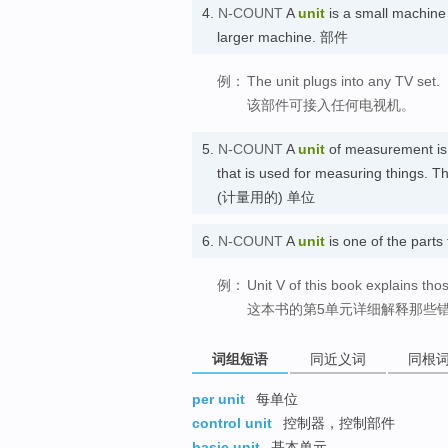
4.
N-COUNT
A
unit
is a small machine 
larger machine. 部件
例：
The unit plugs into any TV set.
该部件可接入任何电视机。
5.
N-COUNT
A
unit
of measurement is a
that is used for measuring things. Th
(计量用的) 单位
6.
N-COUNT
A
unit
is one of the part
例：
Unit V of this book explains tho
这本书的第5单元详细解释那些
词组短语
同近义词
同根
per unit
每单位
control unit
控制器，控制部件
basic unit
基本单元