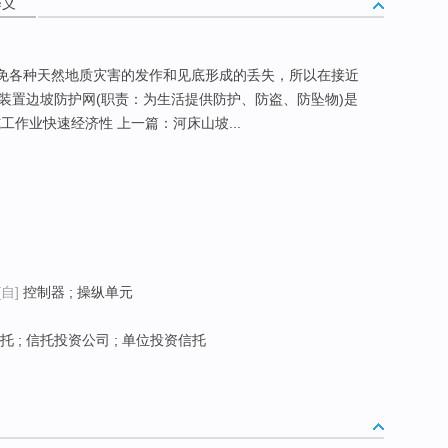
释义
避免各种天然地质灾害的发作和见底形成的丢失，所以在接近
)装置边坡防护网(职责：为生活提供防护、防盗、防坠物)是
作业快速经济性 上一篇：河床山坡...
[自]
控制器 ; 操纵单元
 ; 信托投资公司 ; 单位投资信托