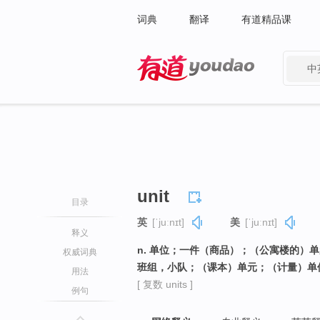
词典
翻译
有道精品课
中
有道 - 网易旗下搜索
unit
目录
英
[ˈjuːnɪt]
美
[ˈjuːnɪt]
释义
n. 单位；一件（商品）；（公寓楼的）
权威词典
班组，小队；（课本）单元；（计量）单位
用法
[ 复数 units ]
例句