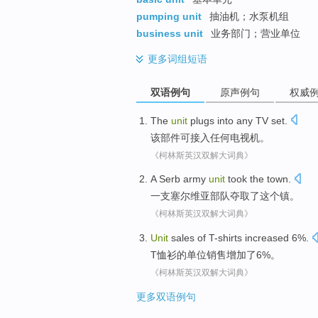
pumping unit
抽油机；水泵机组
business unit
业务部门；营业单位
更多
词组短语
双语例句
原声例句
权威
The
unit
plugs into
any
TV set
.
该
部件
可
接入
任何
电视机
。
《柯林斯英汉双解大词典》
A Serb
army
unit
took
the
town
.
一支
塞尔维亚部队
夺取了
这个镇。
《柯林斯英汉双解大词典》
Unit
sales
of
T-shirts
increased
6%.
T恤衫
的
单位
销售
增加了
6%。
《柯林斯英汉双解大词典》
更多双语例句