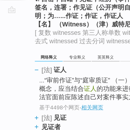
签名，连署；作见证（公开声明
明；为…...作证；作证，作证人
go
【名】 （Witness）（津）威
top
[ 复数 witnesses 第三人称单数 wit
去式 witnessed 过去分词 witnesse
网络释义
专业释义
英英释义
证人
[法]
...“审前作证”与“庭审质证” （一）
概念，应当结合
证人
的功能来进
法官面前应陈述自己对案件事实之
基于4498个网页
-
相关网页
见证
[法]
见证者