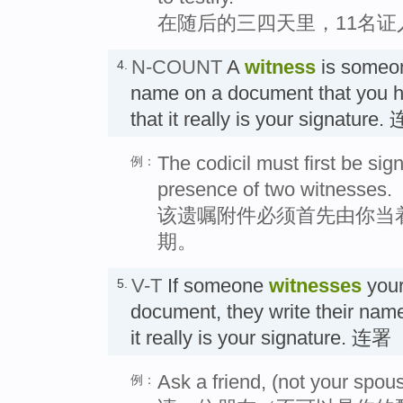
在随后的三四天里，11名
N-COUNT
A
witness
is someon
4.
name on a document that you h
that it really is your signatur
The codicil must first be si
例：
presence of two witnesses.
该遗嘱附件必须首先由你当
期。
V-T
If someone
witnesses
your
5.
document, they write their name a
it really is your signature. 连署
Ask a friend, (not your spous
例：