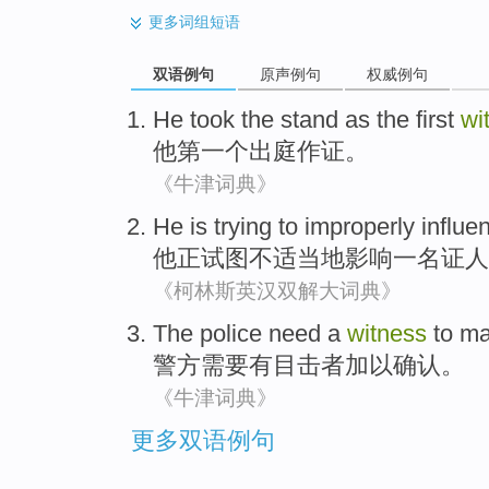
更多
词组短语
双语例句
原声例句
权威例句
He
took the stand as
the first
wi
他
第一
个
出庭作证
。
《牛津词典》
He is
trying to
improperly
influe
他正
试图
不适当地
影响
一
名证人
《柯林斯英汉双解大词典》
The police
need
a
witness
to m
警方
需要
有
目击者
加以
确认。
《牛津词典》
更多双语例句