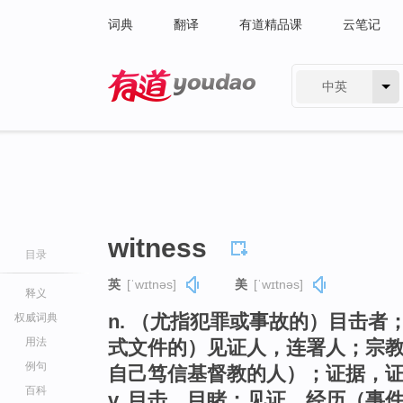
词典
翻译
有道精品课
云笔记
中英
有道 - 网易旗下搜索
witness
目录
英
[ˈwɪtnəs]
美
[ˈwɪtnəs]
释义
n. （尤指犯罪或事故的）目击
权威词典
用法
式文件的）见证人，连署人；宗
例句
自己笃信基督教的人）；证据，
百科
v. 目击，目睹；见证，经历（