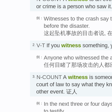
or crime is a person who saw 
Witnesses to the crash say 
例：
before the disaster.
这起坠机事故的目击者说, 
V-T
If you
witness
something, 
2.
Anyone who witnessed the at
例：
任何目睹了那场攻击的人都
N-COUNT
A
witness
is someon
3.
court of law to say what they k
other event. 证人
In the next three or four day
例：
to testify.