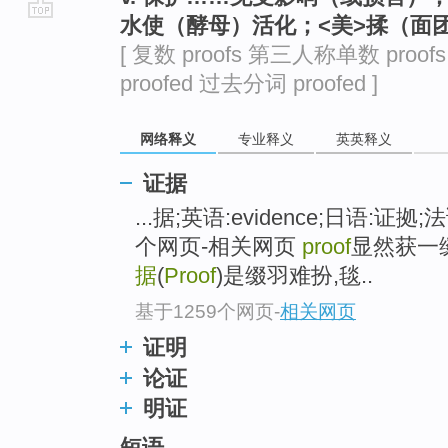
水使（酵母）活化；<美>揉（面
go
[ 复数 proofs 第三人称单数 proof
top
proofed 过去分词 proofed ]
网络释义
专业释义
英英释义
证据
...据;英语:evidence;日语:证拠;
个网页-相关网页
proof
显然获一
据
(
Proof
)是缀羽难扮,毯..
基于1259个网页
-
相关网页
证明
论证
明证
短语