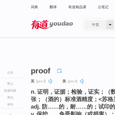
词典
翻译
有道精品课
云笔记
中英
有道 - 网易旗下搜索
proof
目录
英
[pruːf]
美
[pruːf]
释义
n. 证明，证据；检验，证实；
权威词典
用法
张；（酒的）标准酒精度；<苏格
例句
adj. 防……的，耐……的；试印
v. 保护……免受影响（或损害）