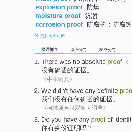
explosion proof
防爆
moisture proof
防潮
corrosion proof
防腐的；防腐蚀
更多
词组短语
双语例句
原声例句
权威例句
There was no
absolute
proof
.
没有
确凿的
证据
。
《牛津词典》
We
didn't have
any
definite
proo
我们
没有
任何
确凿
的
证据
。
《柯林斯英汉双解大词典》
Do
you
have any
proof
of
identi
你
有
身份
证明
吗？