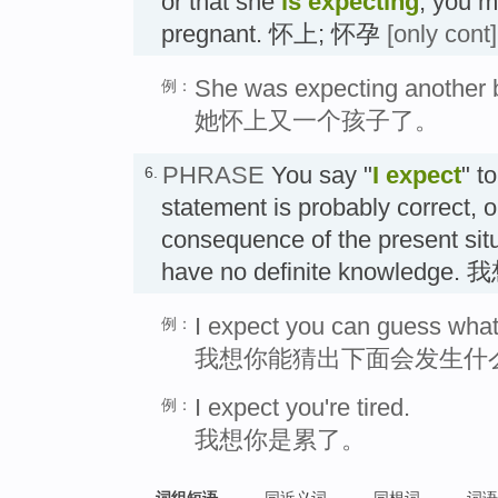
or that she
is expecting
, you m
pregnant. 怀上; 怀孕
[only cont]
She was expecting another 
例：
她怀上又一个孩子了。
PHRASE
You say "
I expect
" t
6.
statement is probably correct, o
consequence of the present sit
have no definite knowledge.
I expect you can guess what
例：
我想你能猜出下面会发生什
I expect you're tired.
例：
我想你是累了。
词组短语
同近义词
同根词
词语