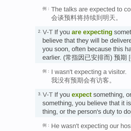
The talks are expected to co
例：
会谈预料将持续到明天。
V-T
If you
are expecting
somet
2.
believe that they will be delive
you soon, often because this h
earlier. (常指因已安排而) 预期
I wasn't expecting a visitor.
例：
我没有预期会有访客。
V-T
If you
expect
something, o
3.
something, you believe that it is
thing, or the person's duty to d
He wasn't expecting our hospi
例：