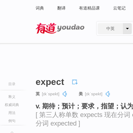
词典
翻译
有道精品课
云笔记
中英
有道 - 网易旗下搜索
expect
目录
英
[ɪkˈspekt]
美
[ɪkˈspekt]
释义
v. 期待；预计；要求，指望；认
权威词典
用法
[ 第三人称单数 expects 现在分词 ex
例句
分词 expected ]