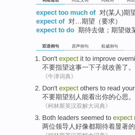
expect too much of
对(某人)期
expect of
对…期望（要求）
expect to do
期待去做；期望做
双语例句
原声例句
权威例句
Don't
expect
it
to
improve
overn
不要
指望
这
事一下子就
改善
了。
《牛津词典》
Don't
expect
others
to
read
your
不要
期望
别人
能
看出
你的心
思。
《柯林斯英汉双解大词典》
Both
leaders
seemed
to
expect
两
位领导人
好像都
期待
着显著
的