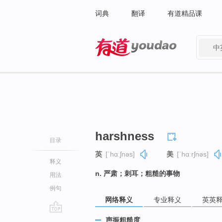
词典
翻译
有道精品课
中
有道 - 网易旗下搜索
harshness
目录
英
[ˈhɑːʃnəs]
美
[ˈhɑːrʃnəs]
释义
n. 严肃；刺耳；粗糙的事物
用法
例句
网络释义
专业释义
英英
go
声振粗糙度