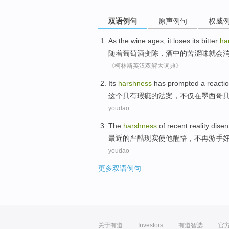
双语例句
原声例句
权威
As the
wine
ages, it
loses
its bitter
ha
随着
葡萄酒
变陈，酒中的苦涩味
就会
《柯林斯英汉双解大词典》
Its
harshness
has
prompted a reacti
这个具有
瑕疵
的法案，
不仅
在
墨西哥
youdao
The
harshness
of
recent
reality
disen
最近
的
严酷
现实
使
他
醒悟，不再
游手
youdao
更多双语例句
关于有道
Investors
有道智选
官