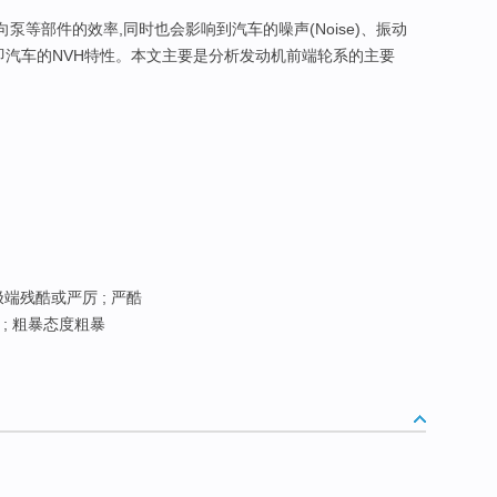
向泵等部件的效率,同时也会影响到汽车的噪声(Noise)、振动
,即汽车的NVH特性。本文主要是分析发动机前端轮系的主要
端残酷或严厉 ; 严酷
; 粗暴态度粗暴