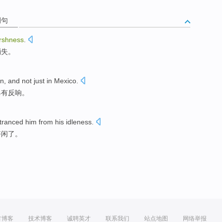
例句
rshness
.
消失。
on, and
not just
in
Mexico
.
具有反响
。
tranced
him
from his
idleness
.
好闲
了。
方博客
技术博客
诚聘英才
联系我们
站点地图
网络举报