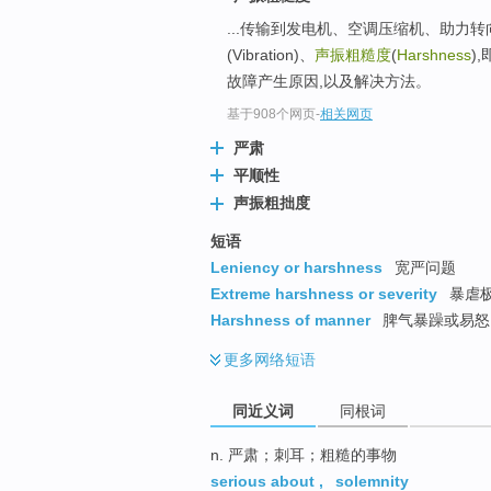
top
...传输到发电机、空调压缩机、助力转
(Vibration)、
声振粗糙度
(
Harshness
)
故障产生原因,以及解决方法。
基于908个网页
-
相关网页
严肃
平顺性
声振粗拙度
短语
Leniency or harshness
宽严问题
Extreme harshness or severity
暴虐极
Harshness of manner
脾气暴躁或易怒 
更多
网络短语
同近义词
同根词
n. 严肃；刺耳；粗糙的事物
serious about
,
solemnity