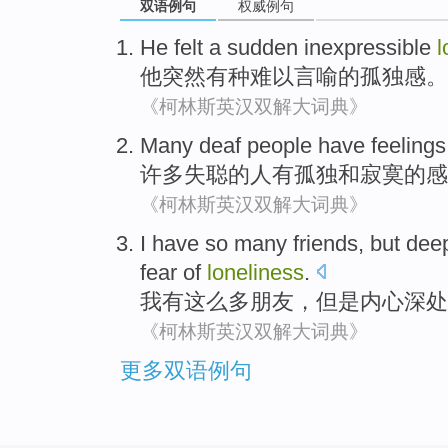
双语例句
权威例句
He
felt a
sudden
inexpressible
l
他
突然
有种难以言喻的
孤独感
。
《柯林斯英汉双解大词典》
Many
deaf
people
have
feelings
许多
失聪
的
人
有
孤独
和
寂寞
的
感
《柯林斯英汉双解大词典》
I
have
so
many
friends
,
but
dee
fear
of
loneliness
.
我
有
这么
多
朋友
，
但是
内心深处
《柯林斯英汉双解大词典》
更多双语例句