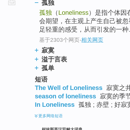
孤独
go
孤独
（
Loneliness
）是指个体因
top
会期望，在主观上产生自己被忽
足轻重的感受，从而引发的一种..
基于2303个网页
-
相关网页
寂寞
溢于言表
孤单
短语
The Well of Loneliness
寂寞之井 
season of loneliness
寂寞的季节 
In Loneliness
孤独 ; 赤壁 ; 好寂
更多
网络短语
柯林斯英汉双解大词典