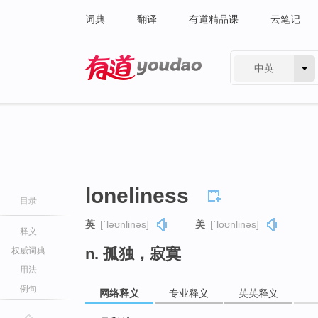
词典
翻译
有道精品课
云笔记
中英
有道 - 网易旗下搜索
loneliness
目录
英
[ˈləʊnlinəs]
美
[ˈloʊnlinəs]
释义
n. 孤独，寂寞
权威词典
用法
例句
网络释义
专业释义
英英释义