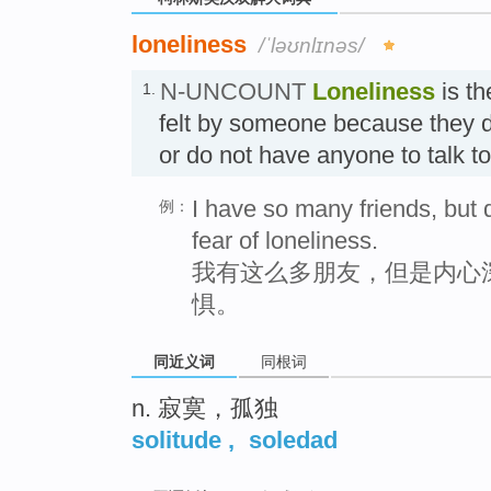
loneliness
/ˈləʊnlɪnəs/
N-UNCOUNT
Loneliness
is th
1.
felt by someone because they d
or do not have anyone to talk 
I have so many friends, but
例：
fear of loneliness.
我有这么多朋友，但是内心
惧。
同近义词
同根词
n. 寂寞，孤独
solitude
,
soledad