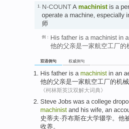
N-COUNT
A
machinist
is a pe
1.
operate a machine, especially
师
His father is a machinist in 
例：
他的父亲是一家航空工厂的
双语例句
权威例句
His
father
is
a
machinist
in
an
a
他
的
父亲
是
一家
航空
工厂
的
机械
《柯林斯英汉双解大词典》
Steve
Jobs was
a
college
dropo
machinist
and
his
wife
,
an acco
史蒂夫·
乔布斯
在
大学
辍学
。
他
收养
。