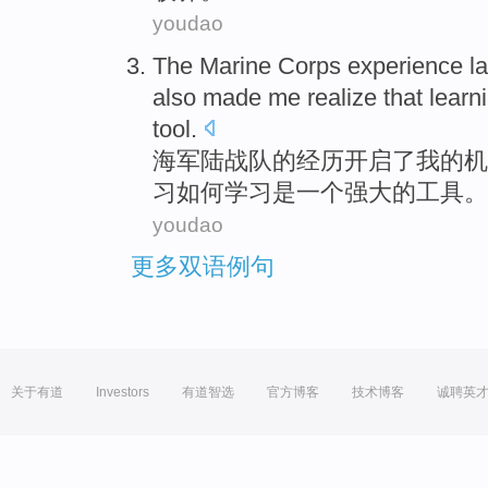
youdao
The Marine
Corps
experience
l
also
made
me
realize
that
learn
tool
.
海军
陆战队的
经历
开启了
我
的机
习
如何学习
是
一个强大的工具。
youdao
更多双语例句
关于有道
Investors
有道智选
官方博客
技术博客
诚聘英