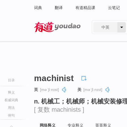
词典
翻译
有道精品课
云笔记
中英
有道 - 网易旗下搜索
machinist
目录
英
[məˈʃiːnɪst]
美
[məˈʃiːnɪst]
释义
n. 机械工；机械师；机械安装修
权威词典
用法
[ 复数 machinists ]
例句
网络释义
专业释义
英英释义