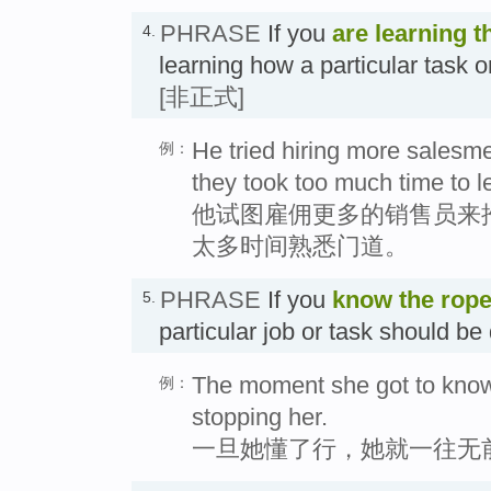
PHRASE
If you
are learning t
4.
learning how a particular tas
[非正式]
He tried hiring more salesme
例：
they took too much time to l
他试图雇佣更多的销售员来
太多时间熟悉门道。
PHRASE
If you
know the rop
5.
particular job or task should 
The moment she got to know
例：
stopping her.
一旦她懂了行，她就一往无