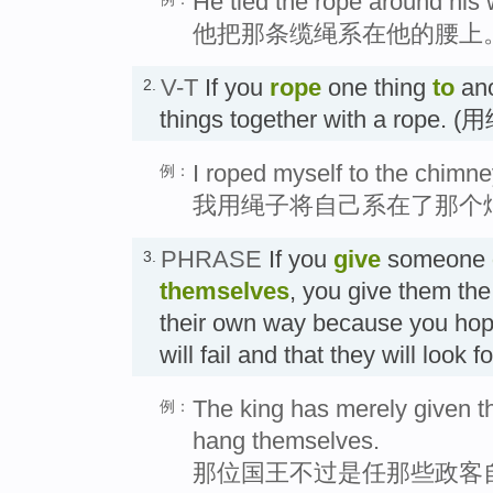
He tied the rope around his 
他把那条缆绳系在他的腰上
V-T
If you
rope
one thing
to
ano
2.
things together with a rope. (
I roped myself to the chimne
例：
我用绳子将自己系在了那个
PHRASE
If you
give
someone
3.
themselves
, you give them the
their own way because you hope
will fail and that they will 
The king has merely given th
例：
hang themselves.
那位国王不过是任那些政客