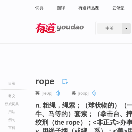
词典
翻译
有道精品课
云笔记
中英
有道 - 网易旗下搜索
rope
目录
英
[rəʊp]
美
[roʊp]
释义
n. 粗绳，绳索；（球状物的）（
权威词典
用法
牛、马等的）套索；（拳击台、摔跤台
例句
绞刑（the rope）；<非正式>办事
百科
v. 用绳子捆（或绑、系）；<美