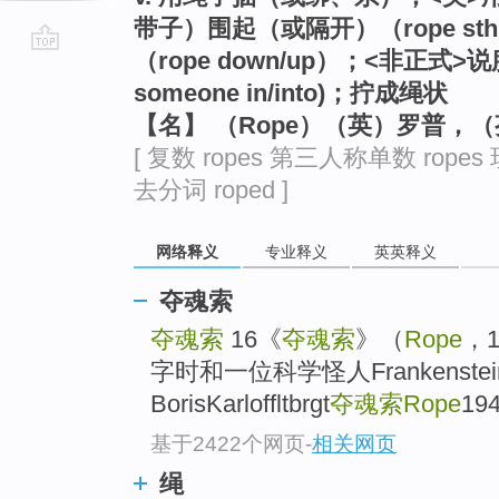
带子）围起（或隔开）（rope sth
（rope down/up）；<非正式>
go
someone in/into)；拧成绳状
top
【名】 （Rope）（英）罗普，
[ 复数 ropes 第三人称单数 ropes 
去分词 roped ]
网络释义
专业释义
英英释义
夺魂索
夺魂索
16《
夺魂索
》（
Rope
，
字时和一位科学怪人Frankenste
BorisKarloffltbrgt
夺魂索Rope
19
基于2422个网页
-
相关网页
绳