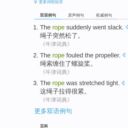
更多
词组短语
双语例句
原声例句
权威例句
The
rope
suddenly
went slack
.
绳子
突然
松
了。
《牛津词典》
The
rope
fouled
the
propeller
.
绳索
缠住
了螺旋桨。
《牛津词典》
The
rope
was stretched
tight
.
这
绳子
拉
得很紧
。
《牛津词典》
更多双语例句
百科