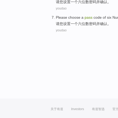
请您
设置
一个
六
位数
密码
并
确认
。
youdao
Please
choose
a
pass
code
of
six
Nu
请您
设置
一个
六
位数
密码
并
确认
。
youdao
关于有道
Investors
有道智选
官