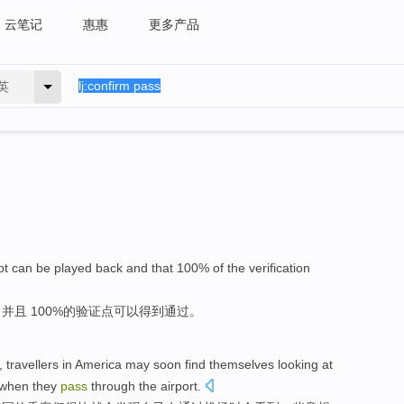
云笔记
惠惠
更多产品
英
pt
can
be
played back
and
that 100%
of
the
verification
，
并且
100%
的
验证
点
可以得到通过
。
,
travellers
in
America
may
soon
find
themselves
looking
at
when they
pass
through
the airport
.