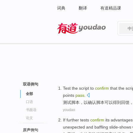
词典
翻译
有道精品课
中
有道 - 网易旗下搜索
双语例句
Test
the
script
to
confirm
that
the scri
全部
points
pass
.
口语
测试
脚本
，
以
确认
脚本
可以
得到
回馈
书面语
youdao
论文
If
further
tests
confirm
its
advantages
unexpected
and
baffling
slide-shows
原声例句