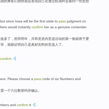
美国
的
乘客们
很快就
会
发现
自己
在
通过
机场时会
看到
一些
意想
,
but
since Iowa
will
be
the first
state to
pass
judgment
on
there
would
instantly
confirm
her
as a
genuine
contender.
就
低
多了
，
然而
明年
，
共和党
党内竞选活动的
第一
炮
就
将
于
爱
荷华，就能证明自己是真材实料的竞选人了。
confirm
.
here
.
Please
choose
a
pass
code
of
six
Numbers
and
设置
一个
六
位数
密码
并
确认
。
mbers
and
confirm
it
.