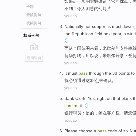
如果
进一步
的
实验
确证了
它
的
优点
，
全部
不到
且
令人困惑
的
幻灯片
。
音频例句
youdao
视频例句
Nationally
her support is
much
lower
the Republican
field
next year
, a
win
权威例句
而
从
全国
范围来看，米歇尔的支持率
go
荷华打响，所以说，米歇尔若
拿下
爱
返回词典
top
youdao
It
must
pass
through
the
38
points
to
就
必须
通过
这
38
点
来
确认
。
youdao
Bank
Clerk
:
Yes
,
right
on
that
blank t
confirm
it
.
银行
职员
：
是的
，
签
在
客户
栏
。
请您
youdao
Please
choose
a
pass
code
of
six
Nu