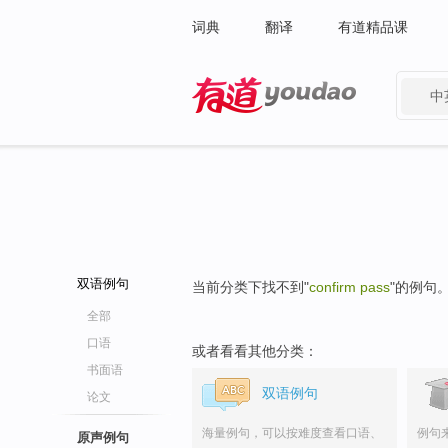
词典
翻译
有道精品课
中
有道 - 网易旗下搜索
双语例句
当前分类下找不到"
confirm pass
"的例句
全部
口语
或者看看其他分类：
书面语
双语例句
论文
海量例句，可以按难度查看口语、
例句
原声例句