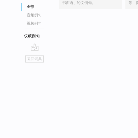
书面语、论文例句。
等，
全部
音频例句
视频例句
权威例句
go
返回词典
top