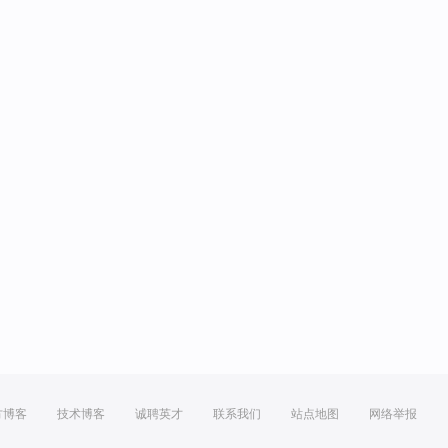
方博客
技术博客
诚聘英才
联系我们
站点地图
网络举报