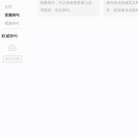
海量例句，可以按难度查看口语、
例句来自权威英文
全部
书面语、论文例句。
等，提供最专业的
音频例句
视频例句
权威例句
go
返回词典
top