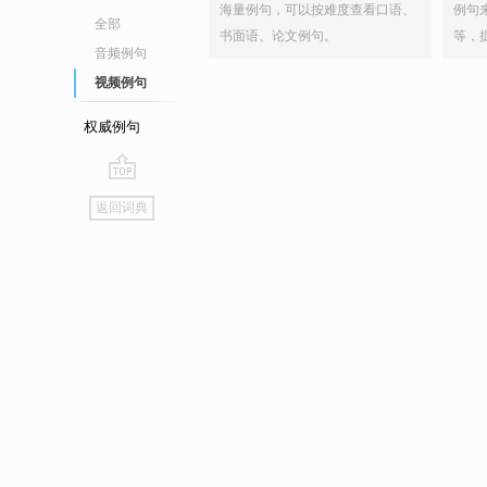
海量例句，可以按难度查看口语、
例句
全部
书面语、论文例句。
等，
音频例句
视频例句
权威例句
go
返回词典
top