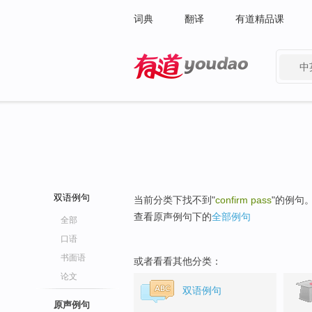
词典
翻译
有道精品课
中
有道 - 网易旗下搜索
双语例句
当前分类下找不到"
confirm pass
"的例句
查看原声例句下的
全部例句
全部
口语
书面语
或者看看其他分类：
论文
双语例句
原声例句