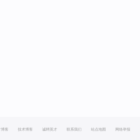
方博客
技术博客
诚聘英才
联系我们
站点地图
网络举报