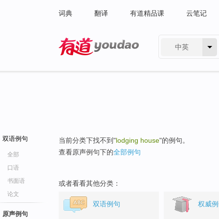
词典
翻译
有道精品课
云笔记
中英
有道 - 网易旗下搜索
双语例句
当前分类下找不到"
lodging house
"的例句。
查看原声例句下的
全部例句
全部
口语
书面语
或者看看其他分类：
论文
双语例句
权威例
原声例句