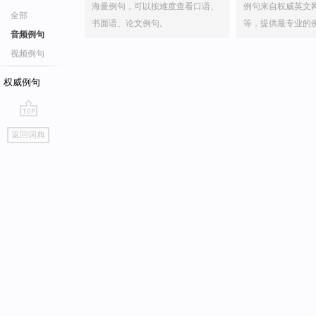
海量例句，可以按难度查看口语、
例句来自权威英文
全部
书面语、论文例句。
等，提供最专业的
音频例句
视频例句
权威例句
go
返回词典
top