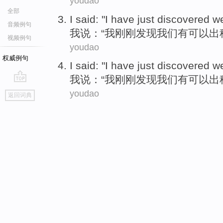
youdao
全部
I
said
: "I
have just
discovered
w
音频例句
我
说
：“我
刚刚
发现
我们
有
可以
出
视频例句
youdao
权威例句
I
said
: "I
have just
discovered
w
我
说
：“我
刚刚
发现
我们
有
可以
出
go
youdao
返回词典
top