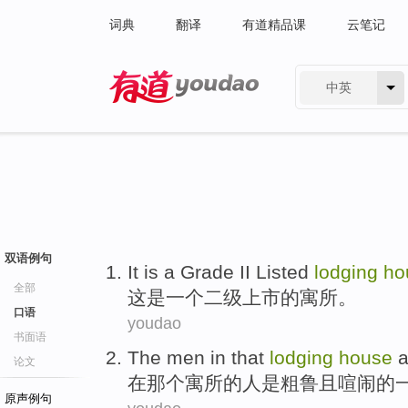
词典
翻译
有道精品课
云笔记
中英
有道 - 网易旗下搜索
双语例句
It
is
a
Grade II
Listed
lodging
ho
全部
这
是
一个
二级
上市
的
寓所
。
口语
youdao
书面语
The
men
in
that
lodging
house
a
论文
在
那个
寓所
的
人
是
粗鲁
且
喧闹
的
原声例句