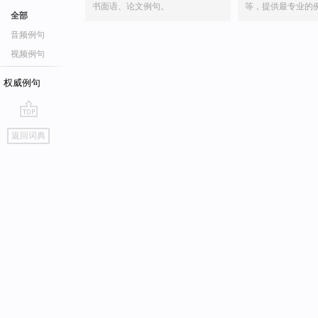
书面语、论文例句。
等，提供最专业的
全部
音频例句
视频例句
权威例句
go
返回词典
top