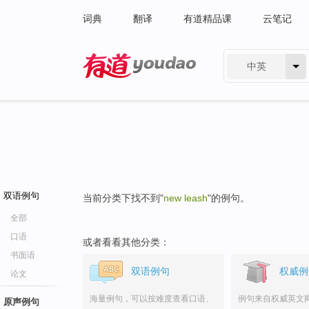
词典
翻译
有道精品课
云笔记
中英
有道 - 网易旗下搜索
双语例句
当前分类下找不到"
new leash
"的例句。
全部
口语
或者看看其他分类：
书面语
双语例句
权威例
论文
海量例句，可以按难度查看口语、
例句来自权威英文
原声例句