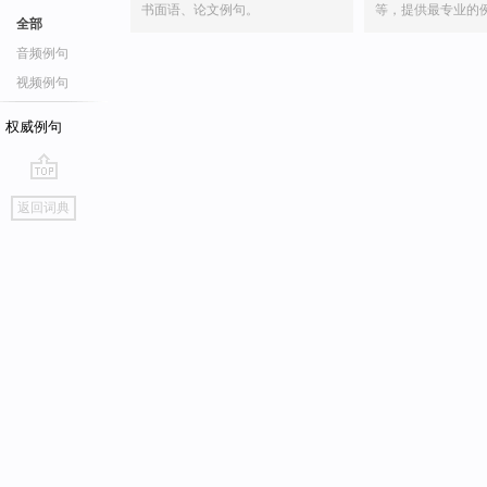
书面语、论文例句。
等，提供最专业的
全部
音频例句
视频例句
权威例句
go
返回词典
top