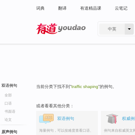
词典
翻译
有道精品课
云笔记
中英
有道 - 网易旗下搜索
双语例句
当前分类下找不到"
traffic shaping
"的例句。
全部
口语
或者看看其他分类：
书面语
双语例句
权威例
论文
海量例句，可以按难度查看口语、
例句来自权威英文
原声例句