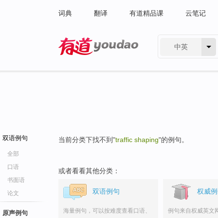
词典
翻译
有道精品课
云笔记
中英
有道 - 网易旗下搜索
双语例句
当前分类下找不到"
traffic shaping
"的例句。
全部
口语
或者看看其他分类：
书面语
双语例句
权威例
论文
海量例句，可以按难度查看口语、
例句来自权威英文
原声例句