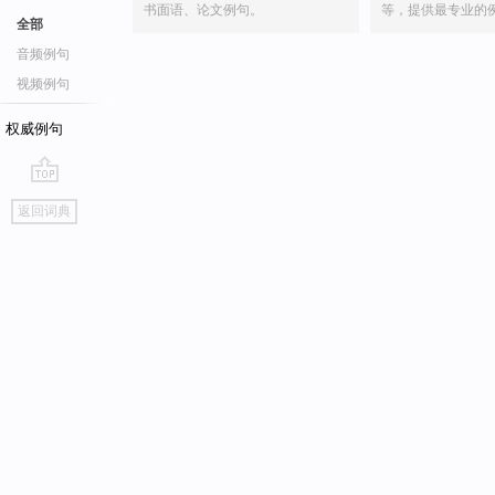
书面语、论文例句。
等，提供最专业的
全部
音频例句
视频例句
权威例句
go
返回词典
top