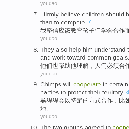
youdao
I
firmly believe
children
should 
than
to compete
.
我
坚信
应该
教育
孩子们
学会
合作
youdao
They
also
help
him
understand
t
and
work toward
common
goals
他们
也
帮助
他
理解
，
人们
必须
合
youdao
Chimps
will
cooperate
in
certain
parties
to
protect
their
territory
.
黑猩猩
会
以
特定
的
方式
合作
，
比
地
。
youdao
The
two
groups
agreed to
coope