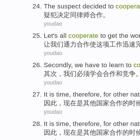
The suspect
decided to
coopera
疑犯
决定
同
律师
合作
。
youdao
Let
's
all
cooperate
to get
the wo
让
我们
通力
合作
使
这项
工作迅速
youdao
Secondly
,
we
have to
learn to
c
其次
，
我们
必须
学会
合作
和
竞争
youdao
It
is
time
,
therefore
,
for
other
nat
因此
，现在
是
其他
国家
合作
的
时
youdao
It
is
time
,
therefore
,
for
other
nat
因此
，现在
是
其他
国家
合作
的
时