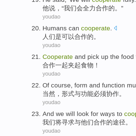
他
说
，“
我们
会
全力
合作
的。”
youdao
Humans
can
cooperate
.
人们是
可以
合作
的。
youdao
Cooperate
and
pick
up the
food
合作一起
夹
起食物！
youdao
Of course
,
form
and
function
mu
当然
，
形式
与
功能
必须
协作
。
youdao
And
we
will
look for
ways to
coo
我们
将
寻求
与
他们
合作
的
途径
。
youdao