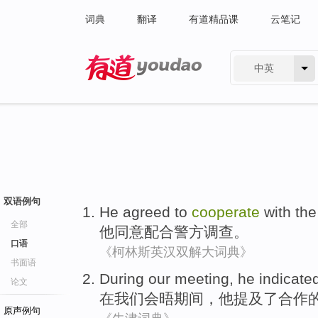
词典
翻译
有道精品课
云笔记
中英
有道 - 网易旗下搜索
双语例句
He
agreed to
cooperate
with
the
全部
他
同意
配合
警方
调查
。
口语
《柯林斯英汉双解大词典》
书面语
During
our
meeting
,
he
indicate
论文
在
我们
会晤
期间，
他
提及
了
合作
原声例句