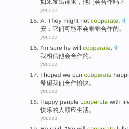
如果
发出
请求
，
他们
会
合作
吗？
youdao
A
:
They
might
not
cooperate
.
安
：
它们
可能
不会
乖乖合作
的。
youdao
I
'm sure
he
will
cooperate
.
我
相信
他
会
合作
的。
youdao
I hoped
we
can
cooperate
happi
希望
我们
合作
愉快
。
youdao
Happy
people
cooperate
with
lif
快乐
的
人
顺应
生活
。
youdao
He
said
, '
We
will
cooperate
fully.