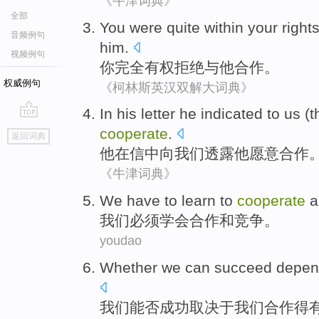
《牛津词典》
全部
You
were quite
within your
right
音频例句
him
.
视频例句
你
完全
有权
拒绝
与
他
合作
。
权威例句
《柯林斯英汉双解大词典》
In
his
letter
he
indicated
to
us
(t
go
cooperate
.
返回词典
top
他
在
信中
向
我们
透露他
愿意
合作
《牛津词典》
We
have to
learn to
cooperate
a
我们
必须
学会
合作
和
竞争
。
youdao
Whether
we
can
succeed
depen
我们
能否
成功
取决于
我们
合作
得