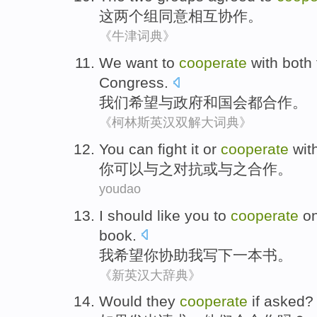
这
两个
组
同意
相互
协作
。
《牛津词典》
We
want to
cooperate
with
both
Congress
.
我们
希望
与
政府
和
国会
都
合作
。
《柯林斯英汉双解大词典》
You
can
fight it
or
cooperate
with
你
可以
与之
对抗
或
与之
合作
。
youdao
I
should like
you
to
cooperate
on
book
.
我
希望
你
协助
我
写下
一
本书
。
《新英汉大辞典》
Would
they
cooperate
if
asked
?