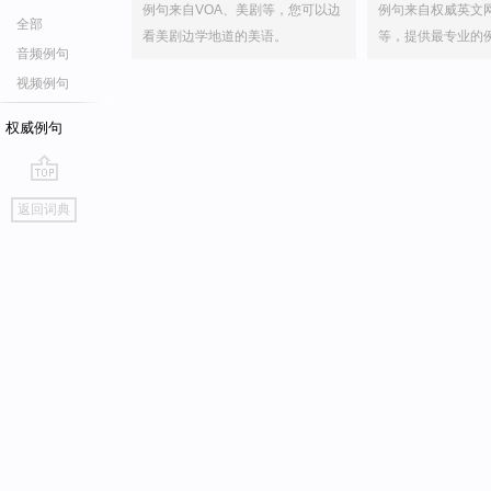
例句来自VOA、美剧等，您可以边
例句来自权威英文
全部
看美剧边学地道的美语。
等，提供最专业的
音频例句
视频例句
权威例句
go
返回词典
top