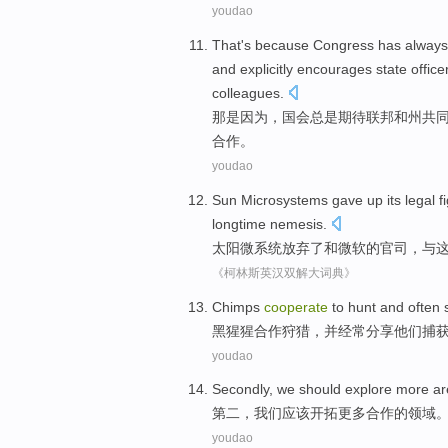
youdao
That
's because
Congress
has always
and
explicitly
encourages
state
office
colleagues
.
那
是因为
，
国会
总是
期待
联邦
和州
共
合作
。
youdao
Sun
Microsystems
gave up
its legal f
longtime
nemesis
.
太阳
微
系统
放弃
了
和
微软
的官司，
与
《柯林斯英汉双解大词典》
C
himps
cooperate
to hunt and often 
黑
猩猩合作狩猎，并经常分享他们捕
youdao
Secondly
,
we
should
explore
more
ar
第二
，
我们
应该
开拓
更多
合作
的
领域
youdao