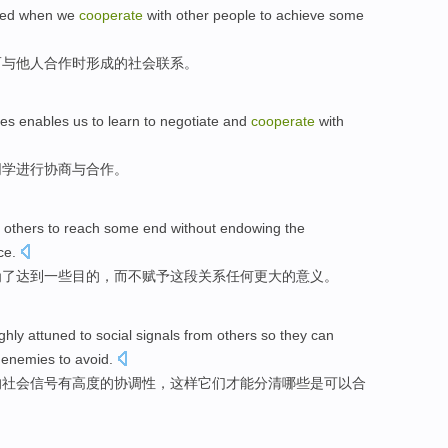
ed
when
we
cooperate
with
other people
to
achieve
some
而
与
他人
合作
时
形成
的
社会
联系
。
ies
enables
us
to
learn
to
negotiate
and
cooperate
with
同学
进行协商
与
合作
。
others
to
reach
some
end
without
endowing
the
ce
.
为了
达到
一些
目的
，
而
不
赋予
这
段
关系
任何
更大
的
意义
。
ghly
attuned
to
social
signals
from
others
so
they
can
d
enemies
to
avoid
.
的
社会
信号
有
高度
的
协调性
，
这样
它们
才能
分清哪些是可以
合