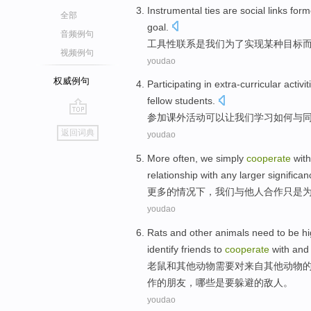
Instrumental
ties
are
social
links
form
全部
goal
.
音频例句
工具性
联系
是
我们
为了
实现
某种
目标
视频例句
youdao
权威例句
Participating in
extra-curricular
activit
fellow students
.
参加
课外
活动
可以让
我们
学习
如何
与
go
返回词典
youdao
top
More
often
,
we
simply
cooperate
with
relationship with
any
larger
significan
更多
的
情况下
，
我们
与
他人
合作
只是
youdao
Rats
and
other
animals
need to
be
hi
identify
friends
to
cooperate
with
an
老鼠
和
其他
动物
需要
对
来自
其他
动物
作
的
朋友
，哪些是
要
躲避
的敌人
。
youdao