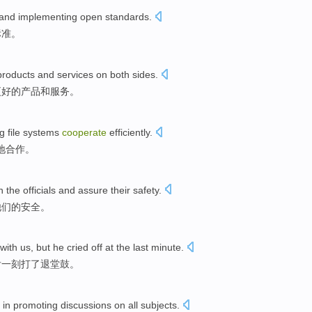
and
implementing
open
standards
.
标准
。
products
and
services
on both sides
.
更好
的
产品
和
服务
。
ng
file
systems
cooperate
efficiently
.
地
合作
。
h
the
officials
and
assure
their
safety
.
他们
的
安全
。
with
us
,
but
he cried off at
the last
minute
.
后
一刻打了退堂鼓
。
in promoting
discussions on all
subjects
.