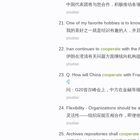
中国
代表团
将
与
您
合作
，
积极
推动各
youdao
One of
my
favorite hobbies
is
to kno
我
的
喜好
之一
就是
结识有趣的
人
，
并
youdao
Iran
continues to
cooperate
with
the
伊朗
在澄清
有关
问题方面
继续
向
机构
youdao
Q
:
How
will
China
cooperate
with
Fra
问
：
G20
首尔
峰会上
，
中方
在
金融
等
youdao
Flexibility
-
Organizations
should be
a
灵活性
——
组织
应
能
互相合作
，
即便
youdao
Archives
repositories
shall
cooperate