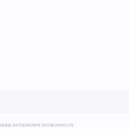
服务条款
京ICP证080268号
京ICP备10005211号