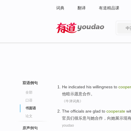
词典
翻译
有道精品课
中
有道 - 网易旗下搜索
双语例句
He
indicated his
willingness to
cooper
全部
他
暗示
愿意
合作
。
口语
《牛津词典》
书面语
The officials
are glad
to
cooperate
wi
论文
官员
们
很
乐意
与
她
合作
，向她
展示
现
youdao
原声例句