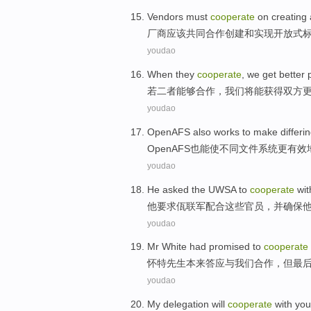
Vendors
must
cooperate
on
creating
厂商
应该
共同
合作
创建
和
实现
开放式
youdao
When
they
cooperate
,
we
get
better
若
二者
能够合作
，
我们
将能获得
双方
youdao
OpenAFS
also
works to
make
differi
OpenAFS
也
能
使
不同
文件
系统
更有效
youdao
He
asked
the UWSA to
cooperate
wit
他
要求
佤
联军
配合
这些
官员
，
并
确保
youdao
Mr
White
had
promised to
cooperate
怀特
先生
本来
答应
与
我们
合作
，
但
最
youdao
My delegation
will
cooperate
with
you