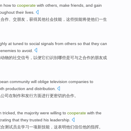
rn
how to
cooperate
with
others
,
make friends
, and
gain
roughout
their
lives
.
人
合作
、
交朋友
，
获得
其他
社会
技能
，
这些
技能
将
使
他们
一生
ghly
at tuned
to
social
signals
from
others
so that
they
can
enemies
to avoid
.
的
动物的
社交
信号
，
以便
它们
识别哪些
是
可
与
之合作
的
朋友
或
pean
community
will
oblige
television
companies
to
oth
production
and
distribution
.
视
公司
在
制作
和
发行
方面
进行
更
密切
的
合作
。
n
tricked
, the
majority
were
willing to
cooperate
with
the
ating that
they
trusted
his
leadership
.
配合
测试
员去
学习
一项
新
技能
，这
表明
他们
信任
他的指挥。