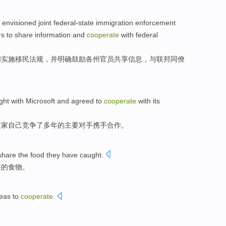
envisioned
joint federal-state
immigration
enforcement
rs
to
share
information
and
cooperate
with
federal
同
实施
移民法规，
并
明确
鼓励
各州
官员
共享
信息
，
与
联邦同僚
ight
with
Microsoft
and agreed
to
cooperate
with
its
这家
自己竞争了多年的主要对手
携手
合作。
share the food they have caught.
获的食物。
eas
to
cooperate
.
。