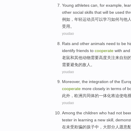
Young
athletes
can
,
for example
,
lea
other
social
skills
that
will be
used th
例如
，
年轻
运动员
可以
学习
如何
与
他
受用
。
youdao
Rats
and
other
animals
need
to
be
hi
identify
friends
to
cooperate
with and
老鼠
和
其他
动物
需要
高度
关注
来自
别
需要
避免
的敌人
。
youdao
Moreover
,
the
integration
of
the
Euro
cooperate
more
closely
in
terms
of b
此外
，
欧洲
共同体
的
一体化
将
迫使
电
youdao
Among
the
children
who had not bee
tester
in
learning
a
new
skill
,
demonstr
在
未
受欺骗
的
孩子
中，
大部分
人
愿意