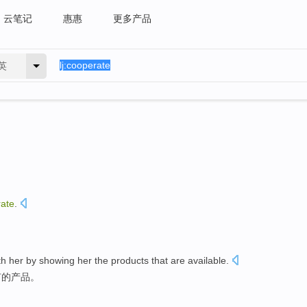
云笔记
惠惠
更多产品
英
ate
.
th
her
by showing
her
the
products
that are
available
.
有
的
产品
。