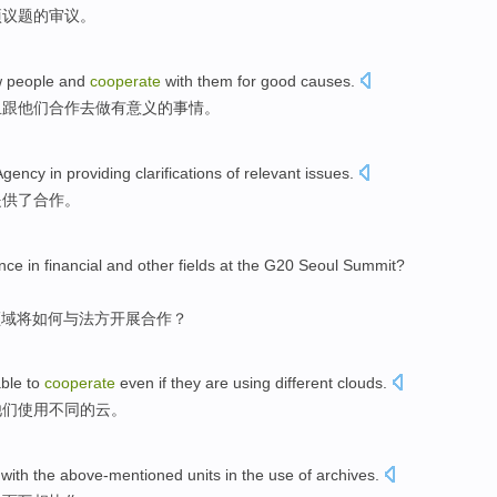
项议题的审议。
w
people
and
cooperate
with
them
for good causes.
且
跟
他们合作去做有意义的事情。
Agency
in
providing
clarifications
of
relevant
issues
.
提供了
合作
。
nce
in
financial
and other
fields
at the G20
Seoul
Summit
?
领域
将
如何
与
法方
开展合作
？
ble to
cooperate
even if
they
are
using
different
clouds
.
他们
使用
不同
的
云
。
with
the above-mentioned
units
in
the
use
of
archives
.