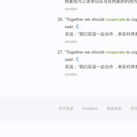
档案馆
与
上述
单位
应当
在
档案
的
利用
youdao
"Together
we
should
cooperate
to
co
said
.
吴说
：“
我们
应该
一起合作
，
来
应对
席
youdao
"Together
we
should
cooperate
to
co
said
.
吴说
：“
我们
应该
一起合作
，
来
应对
席
youdao
关于有道
Investors
有道智选
官