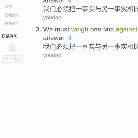
answer
.
全部
我们
必须
把
一
事实
与
另
一事实相
音频例句
youdao
视频例句
We
must
weigh
one
fact
against
权威例句
answer
.
我们
必须
把
一
事实
与
另
一事实相
youdao
go
返回词典
top