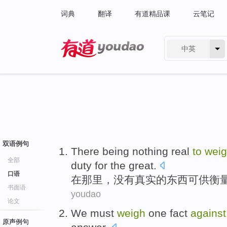
词典
翻译
有道精品课
云笔记
中英
有道 - 网易旗下搜索
双语例句
There
being nothing
real
to
wei
全部
duty for the
great
.
口语
在那里
，
没有
真实
的东西
可供
衡
书面语
youdao
论文
We
must
weigh
one
fact
against
原声例句