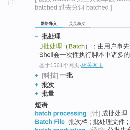
batched 过去分词 batched ]
go
top
网络释义
英英释义
批处理

批处理
（
Batch
）：由用户事先编
Shell会一次性执行脚本中诸多
基于1561个网页
-
相关网页
一批
[科技]
批次
批量
短语
batch processing
[计]
成批处理 
Batch File
批次档 ; 批处理文件 ;