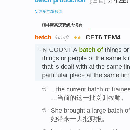
batch production
[经管]
分批生
更多
网络短语
柯林斯英汉双解大词典
batch
CET6 TEM4
/bætʃ/
N-COUNT
A
batch
of
things or
1.
things or people of the same ki
that is dealt with at the same ti
particular place at the same ti
...the current batch of trainee
例：
…当前的这一批受训牧师。
She brought a large batch o
例：
她带来一大批剪报。