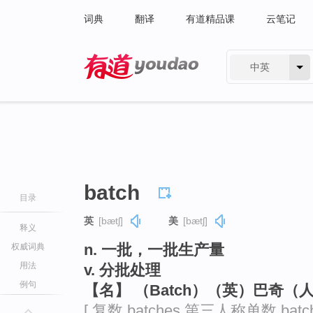
词典
翻译
有道精品课
云笔记
中英
有道 - 网易旗下搜索
batch
目录
英
[bætʃ]
美
[bætʃ]
释义
n. 一批，一批生产量
权威词典
用法
v. 分批处理
例句
【名】 （Batch）（英）巴奇（
[ 复数 batches 第三人称单数 batc