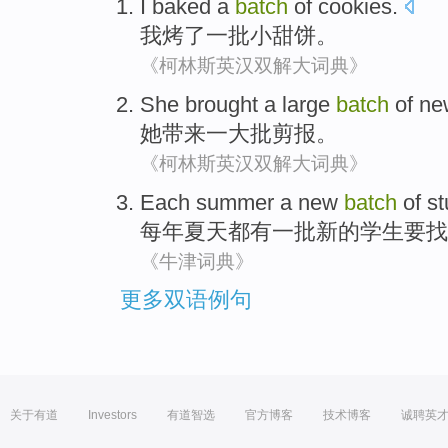
I
baked
a
batch
of
cookies
.
我
烤
了一
批
小甜饼
。
《柯林斯英汉双解大词典》
She
brought
a
large
batch
of
ne
她
带来
一
大批
剪报
。
《柯林斯英汉双解大词典》
Each summer
a
new
batch
of
st
每年
夏天都
有一
批
新的
学生
要
找
《牛津词典》
更多双语例句
关于有道
Investors
有道智选
官方博客
技术博客
诚聘英