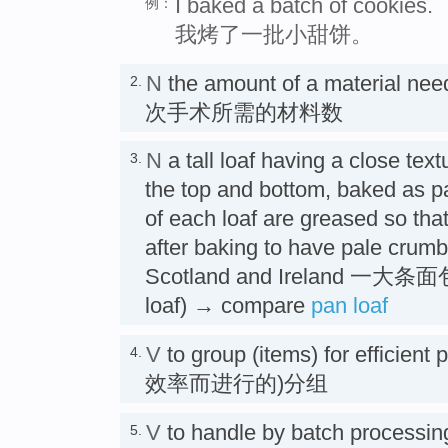
I baked a batch of cookies.
例：
我烤了一批小甜饼。
N
the amount of a material nee
2.
次手术所需的材料数
N
a tall loaf having a close text
3.
the top and bottom, baked as pa
of each loaf are greased so that 
after baking to have pale crum
Scotland and Ireland 一大条面包 
loaf) → compare
pan loaf
V
to group (items) for effici
4.
效率而进行的)分组
V
to handle by batch processin
5.