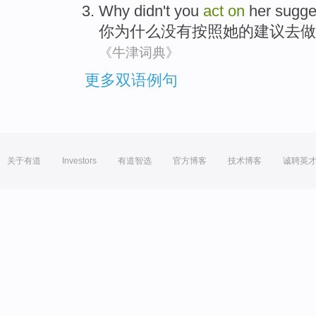
Why
didn't
you
act
on
her
sugge
你
为什么
没有
按照
她
的建议
去做
《牛津词典》
更多双语例句
关于有道
Investors
有道智选
官方博客
技术博客
诚聘英