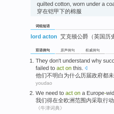
quilted cotton, worn under a
穿在铠甲下的棉服
词组短语
lord acton
艾克顿公爵（英国历
双语例句
原声例句
权威例句
They
don't
understand
why
succ
failed to
act
on
this.
他们
不
明白
为什么
历届
政府
都
未
youdao
We
need
to
act
on
a
Europe
-
wi
我们
得
在
全
欧洲
范围内采取
行动
《牛津词典》