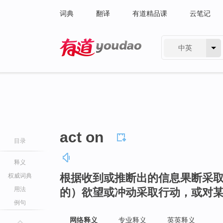
词典
翻译
有道精品课
云笔记
中英
有道 - 网易旗下搜索
act on
目录
释义
根据收到或推断出的信息果断采
权威词典
用法
的）欲望或冲动采取行动，或对
例句
网络释义
专业释义
英英释义