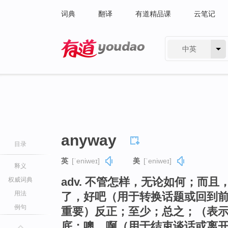
词典
翻译
有道精品课
云笔记
中英
有道 - 网易旗下搜索
anyway
目录
英
[ˈeniweɪ]
美
[ˈeniweɪ]
释义
adv. 不管怎样，无论如何；而
权威词典
用法
了，好吧（用于转换话题或回到
例句
重要）反正；至少；总之；（表
底；噢，啊（用于结束谈话或离