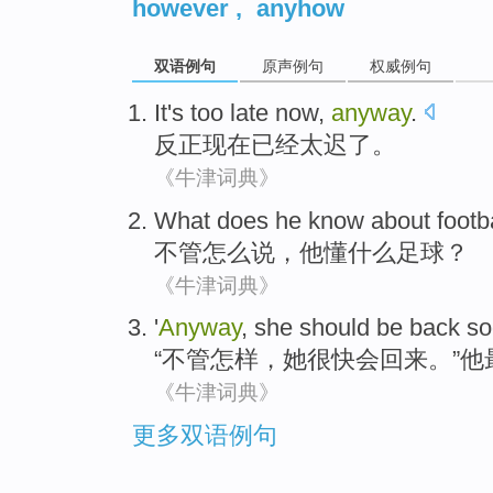
however
,
anyhow
双语例句
原声例句
权威例句
It
's too
late
now
,
anyway
.
反正
现在
已经
太
迟了
。
《牛津词典》
What
does
he
know
about
footb
不管怎么说
，
他
懂
什么
足球
？
《牛津词典》
'
Anyway
,
she
should
be back
so
“
不管怎样
，
她
很快
会
回来
。”
他
《牛津词典》
更多双语例句