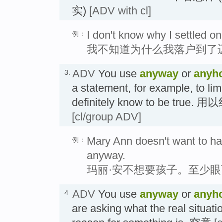
实)
[ADV with cl]
I don't know why I settled o
例：
我不知道为什么我落户到了
ADV
You use
anyway
or
anyh
3.
a statement, for example, to limi
definitely know to be tr
[cl/group ADV]
Mary Ann doesn't want to hav
例：
anyway.
玛丽·安不想要孩子。至少
ADV
You use
anyway
or
anyh
4.
are asking what the real situatio