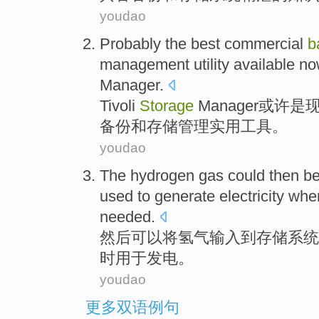
youdao
Probably
the
best
commercial
b
management
utility
available
no
Manager
.
Tivoli
Storage
Manager
或许
是
备份
和
存储
管理
实用
工具。
youdao
The
hydrogen gas
could
then
b
used to
generate electricity
whe
needed
.
然后
可以
将
氢气
输入
到
存储
系统
时
用于
发电
。
youdao
更多双语例句