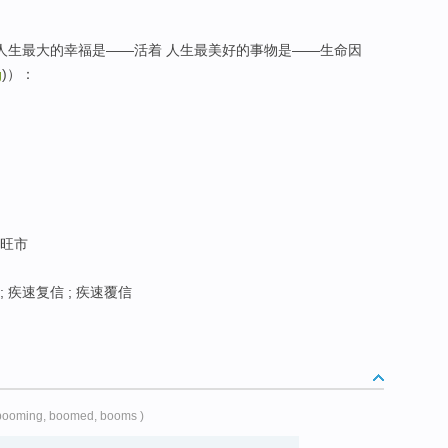
次，人生最大的幸福是——活着 人生最美好的事物是——生命因
g
)）：
 旺市
; 疾速复信 ; 疾速覆信
 booming, boomed, booms )