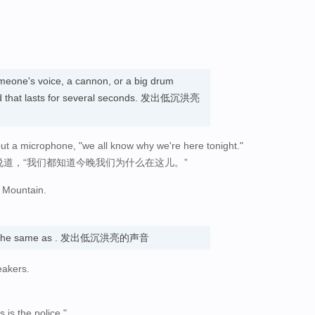
one's voice, a cannon, or a big drum
und that lasts for several seconds. 发出低沉洪亮
ut a microphone, "we all know why we're here tonight."
说道，“我们都知道今晚我们为什么在这儿。”
 Mountain.
 the same as . 发出低沉洪亮的声音
eakers.
is the police."