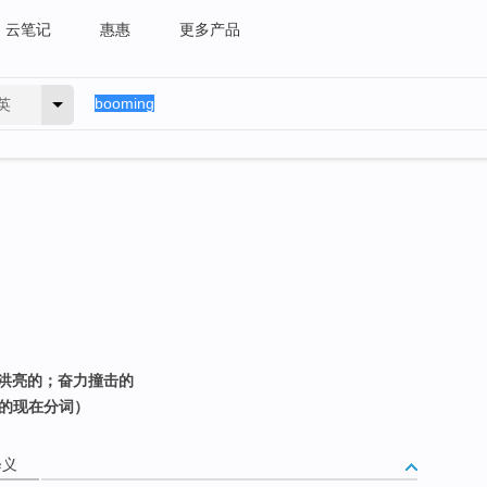
云笔记
惠惠
更多产品
英
沉洪亮的；奋力撞击的
 的现在分词）
释义