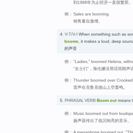
到1988年为止经济一直很繁荣。
例：
Sales are booming.
销售量在激增。
4.
V-T/V-I
When something such as some
booms
, it makes a loud, deep so
的声音
例：
"Ladies," boomed Helena, witho
“女士们”，海伦娜没用话筒朗声
例：
Thunder boomed over Crooked
雷声在克鲁克德山上空轰鸣。
5.
PHRASAL VERB
Boom out
means
例：
Music boomed out from loudsp
扬声器传出了低沉响亮的音乐。
例：
A megaphone boomed out, "This 