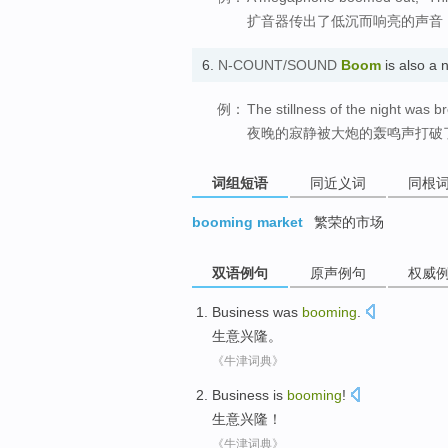
扩音器传出了低沉而响亮的声音：
6.
N-COUNT/SOUND
Boom
is also 
例：
The stillness of the night was 
夜晚的寂静被大炮的轰鸣声打破
词组短语
同近义词
同根
booming market
繁荣的市场
双语例句
原声例句
权威
Business
was
booming
.
生意
兴隆
。
《牛津词典》
Business
is
booming
!
生意
兴隆
！
《牛津词典》