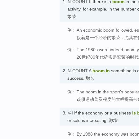
1.
N-COUNT
If there is a
boom
in the 
activity, for example, in the number
繁荣
例：
An economic boom followed, esp
接着是一个经济的繁荣，尤其在
例：
The 1980s were indeed boom y
20世纪80年代确实是繁荣的时
2.
N-COUNT
A
boom
in
something is a
success. 增长
例：
The boom in the sport's populari
该项运动普及程度的大幅提高带
3.
V-I
If the economy or a business
is
or sold is increasing. 激增
例：
By 1988 the economy was boo