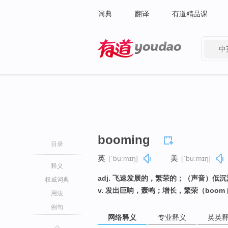
词典
翻译
有道精品课
中
有道 - 网易旗下搜索
booming
目录
英
[ˈbuːmɪŋ]
美
[ˈbuːmɪŋ]
释义
adj. 飞速发展的，繁荣的；（声音）低
权威词典
v. 发出巨响，轰鸣；增长，繁荣（boom
用法
例句
网络释义
专业释义
英英