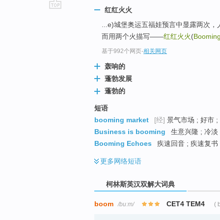
红红火火
go
...e)城堡奥运五福娃预言中显露两
top
而用两个火描写——
红红火火
(
Boomin
基于992个网页
-
相关网页
轰响的
蓬勃发展
蓬勃的
短语
booming market
[经]
景气市场 ; 好市 ;
Business is booming
生意兴隆 ; 冷淡
Booming Echoes
疾速回音 ; 疾速复书 
更多
网络短语
柯林斯英汉双解大词典
boom
CET4 TEM4
/buːm/
(