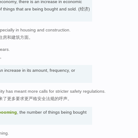
economy, there is an increase in economic
 of things that are being bought and sold. (经济)
ecially in housing and construction.
住房和建筑方面。
ears.
代。
n increase in its amount, frequency, or
ty has meant more calls for stricter safety regulations.
来了更多要求更严格安全法规的呼声。
 booming
, the number of things being bought
ming.