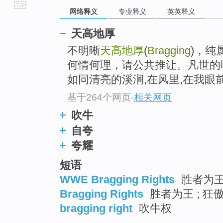
网络释义
专业释义
英英释义
go
top
天高地厚
不明晰
天高地厚
(
Bragging
)，纯
何情何理，请公共推让。凡世的
如同清亮的溪涧,在风里,在我眼前,
基于264个网页
-
相关网页
吹牛
自夸
夸耀
短语
WWE Bragging Rights
胜者为
Bragging Rights
胜者为王 ; 狂
bragging right
吹牛权