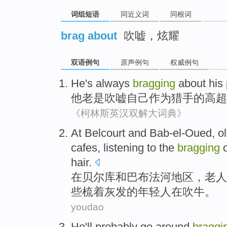
词组短语
同近义词
同根词
brag about
吹嘘，炫耀
双语例句
原声例句
权威例句
He
's always
bragging
about
his
他
老是
吹嘘
自己
作为
猎手
的
高超
《柯林斯英汉双解大词典》
At
Belcourt
and
Bab-el-Oued,
o
cafes
,
listening to
the
bragging
hair.
在
贝尔
库
和
巴布法河地区，
老人
些梳
着灰发
的
年轻人
在
吹牛
。
youdao
He
'll probably
go around
braggi