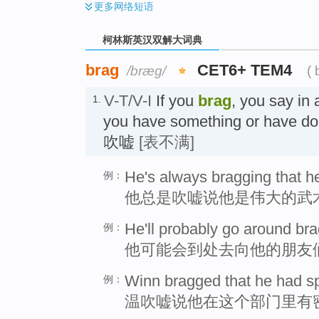
更多
网络短语
柯林斯英汉双解大词典
brag
CET6+ TEM4
/bræɡ/
(
V-T/V-I
If you
brag
, you say in
1.
you have something or have 
吹嘘
[表不满]
He's always bragging that he'
例：
他总是吹嘘说他是伟大的武
He'll probably go around brag
例：
他可能会到处去向他的朋友
Winn bragged that he had sp
例：
温吹嘘说他在这个部门里有