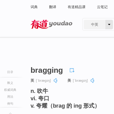
词典
翻译
有道精品课
云笔记
中英
有道 - 网易旗下搜索
bragging
目录
英
[ˈbræɡɪŋ]
美
[ˈbræɡɪŋ]
释义
n. 吹牛
权威词典
用法
vi. 夸口
例句
v. 夸耀（brag 的 ing 形式）