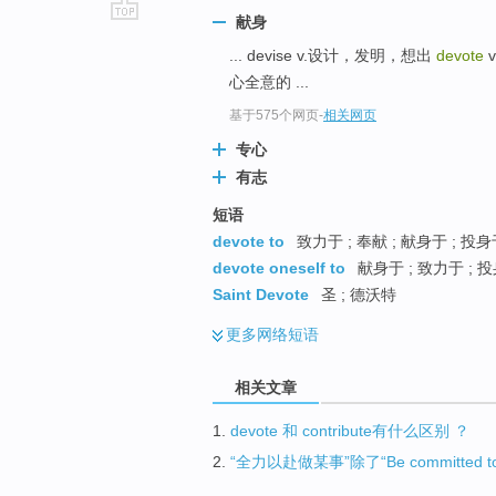
献身
go
... devise v.设计，发明，想出
devote
v
top
心全意的 ...
基于575个网页
-
相关网页
专心
有志
短语
devote to
致力于 ; 奉献 ; 献身于 ; 投
devote oneself to
献身于 ; 致力于 ; 投
Saint Devote
圣 ; 德沃特
更多
网络短语
相关文章
1.
devote 和 contribute有什么区别 ？
2.
“全力以赴做某事”除了“Be committed