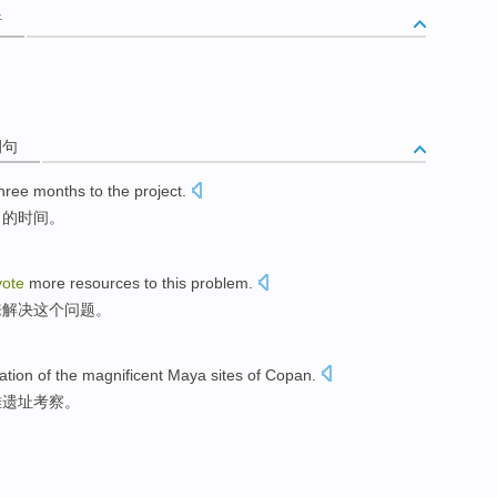
析
例句
hree
months
to
the
project
.
月
的时间。
vote
more
resources
to
this
problem
.
来
解决
这个
问题。
ation
of
the magnificent
Maya
sites
of Copan
.
雅
遗址
考察。