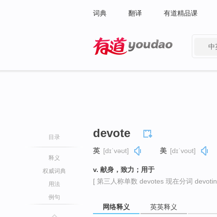
词典
翻译
有道精品课
中
有道 - 网易旗下搜索
devote
目录
英
[dɪˈvəʊt]
美
[dɪˈvoʊt]
释义
v. 献身，致力；用于
权威词典
[ 第三人称单数 devotes 现在分词 devotin
用法
例句
网络释义
英英释义