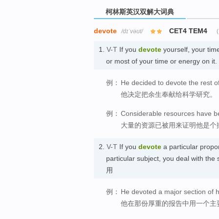
柯林斯英汉双解大词典
devote
CET4 TEM4
/dɪˈvəʊt/
1.
V-T
If you
devote
yourself, your tim
or most of your time or energy on
例：
He decided to devote the rest of h
他决定把余生奉献给科学研究。
例：
Considerable resources have be
大量的资源已被用来证明他是个
2.
V-T
If you
devote
a particular propor
particular subject, you deal with th
用
例：
He devoted a major section of hi
他在那份厚重的报告中用一个主