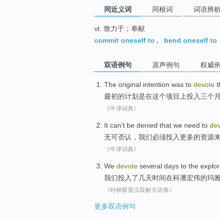
同近义词
同根词
词语辨
vt. 致力于；奉献
commit oneself to
,
bend oneself to
双语例句
原声例句
权威
The original
intention
was
to
devote
t
最初
的
计划
是
在
这个
项目
上投入
三个
《牛津词典》
It can't be denied
that
we
need to
de
无可
否认，
我们
必须
投入
更多
的
资源
《牛津词典》
We
devote
several days
to the
explor
我们
投入
了
几天
时间
在
科潘宏伟
的
玛
《柯林斯英汉双解大词典》
更多双语例句