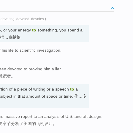
( devoting, devoted, devotes )
e, or your energy
to
something, you spend all
 it. 把…奉献给
is life to scientific investigation.
en devoted to proving him a liar.
撒谎者。
tion of a piece of writing or a speech
to
a
e subject in that amount of space or time. 作…专
s massive report to an analysis of U.S. aircraft design.
要章节分析了美国的飞机设计。