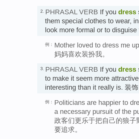
PHRASAL VERB
If you
dress
2.
them special clothes to wear, i
look more formal or to disgui
Mother loved to dress me up
例：
妈妈喜欢装扮我。
PHRASAL VERB
If you
dress
3.
to make it seem more attractive
interesting than it really is. 
Politicians are happier to dr
例：
a necessary pursuit of the p
政客们更乐于把自己的狼子
要追求。