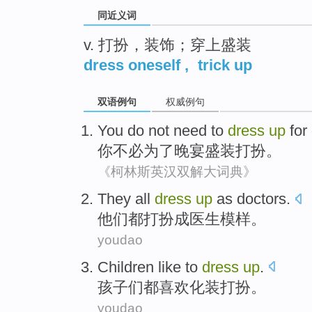
同近义词
v. 打扮，装饰；穿上盛装
dress oneself
,
trick up
双语例句
权威例句
You
do not need to
dress
up
for
你
不必
为了
晚宴
盛装
打扮。
《柯林斯英汉双解大词典》
They
all
dress
up
as
doctors
.
他们
都
打扮
成
医生模样
。
youdao
Children
like
to
dress
up
.
孩子们
都喜欢
化装
打扮。
youdao