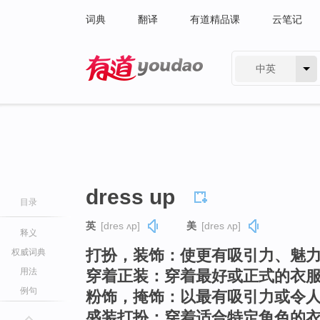
词典
翻译
有道精品课
云笔记
中英
有道 - 网易旗下搜索
dress up
目录
英
[dres ʌp]
美
[dres ʌp]
释义
打扮，装饰：使更有吸引力、魅
权威词典
用法
穿着正装：穿着最好或正式的衣
例句
粉饰，掩饰：以最有吸引力或令
盛装打扮：穿着适合特定角色的