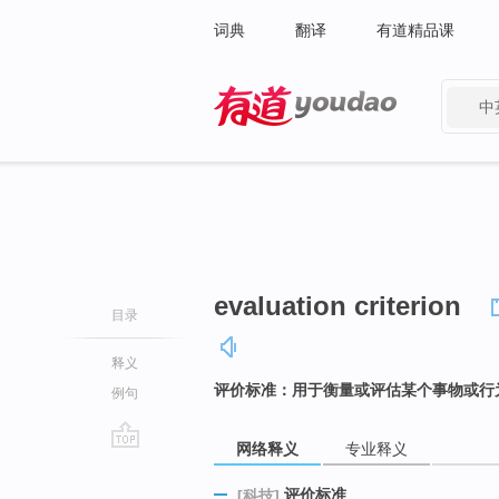
词典
翻译
有道精品课
中
有道 - 网易旗下搜索
evaluation criterion
目录
释义
评价标准：用于衡量或评估某个事物或行
例句
网络释义
专业释义
go
top
评价标准
[科技]