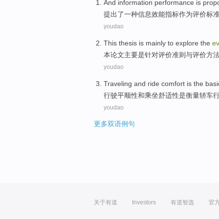
And
information
performance
is pro
提出
了一种
信息
效能指标
作为
评价
标
youdao
This
thesis
is
mainly to
explore
the
ev
本
论文主要
是
针对
评价
准则
与
评价
方
youdao
Traveling
and
ride
comfort
is
the
basi
行驶
平顺
性
和
乘坐
舒适性
是
衡量
轿车
youdao
更多双语例句
关于有道
Investors
有道智选
官