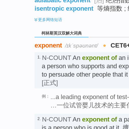
adiabatic exponent
[热]
绝热指
isentropic exponent
等熵指数 ; 
更多
网络短语
柯林斯英汉双解大词典
exponent
CET6
/ɪkˈspəʊnənt/
N-COUNT
An
exponent
of
an i
1.
a person who supports and expla
to persuade other people that 
[正式]
...a leading exponent of tes
例：
…一位试管婴儿技术的主要
N-COUNT
An
exponent
of
a pa
2.
is a person who is good at i