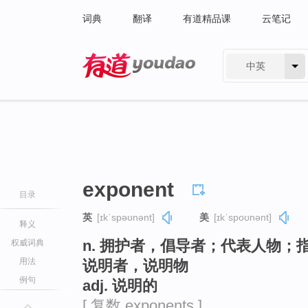
词典
翻译
有道精品课
云笔记
中英
有道 - 网易旗下搜索
exponent
目录
英
[ɪkˈspəʊnənt]
美
[ɪkˈspoʊnənt]
释义
n. 拥护者，倡导者；代表人物
权威词典
用法
说明者，说明物
例句
adj. 说明的
[ 复数 exponents ]