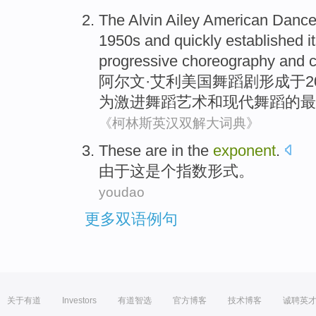
The Alvin
Ailey
American
Danc
1950
s
and
quickly
established
i
progressive
choreography
and
阿尔
文·艾利
美国
舞蹈
剧
形成
于
为
激进
舞蹈
艺术
和
现代
舞蹈
的
最
《柯林斯英汉双解大词典》
These are
in the
exponent
.
由于
这是个指数形式。
youdao
更多双语例句
关于有道
Investors
有道智选
官方博客
技术博客
诚聘英