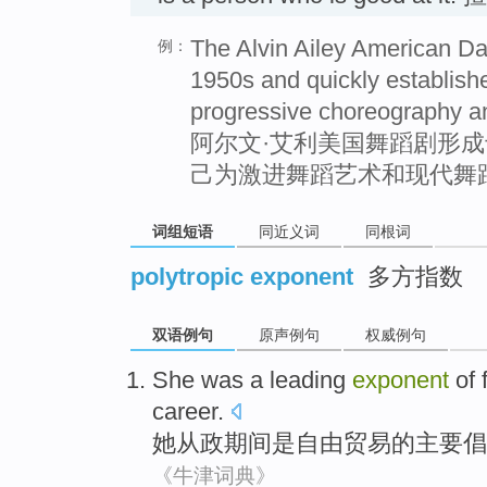
The Alvin Ailey American Da
例：
1950s and quickly establishe
progressive choreography a
阿尔文·艾利美国舞蹈剧形成
己为激进舞蹈艺术和现代舞
词组短语
同近义词
同根词
polytropic exponent
多方指数
双语例句
原声例句
权威例句
She
was
a
leading
exponent
of
career.
她
从政
期间
是
自由
贸易
的
主要
倡
《牛津词典》