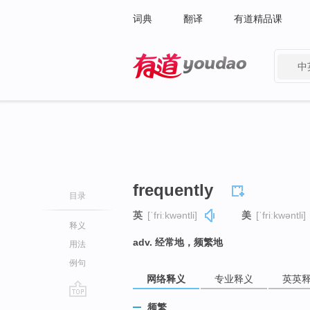
词典
翻译
有道精品课
中
有道 - 网易旗下搜索
frequently
目录
英
[ˈfriːkwəntli]
美
[ˈfriːkwəntli]
释义
adv. 经常地，频繁地
用法
例句
网络释义
专业释义
英英
go
频繁