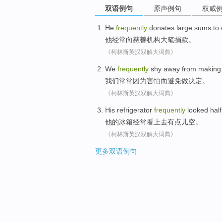
双语例句
原声例句
权威
He
frequently
donates
large sums
to
他
经常
向
慈善机构
大笔
捐款
。
《柯林斯英汉双解大词典》
We
frequently
shy
away from
making
我们
常常
因为害怕
而
避免
做
决定
。
《柯林斯英汉双解大词典》
His
refrigerator
frequently
looked
hal
他
的
冰箱
经常
看上去
有点儿
空。
《柯林斯英汉双解大词典》
更多双语例句