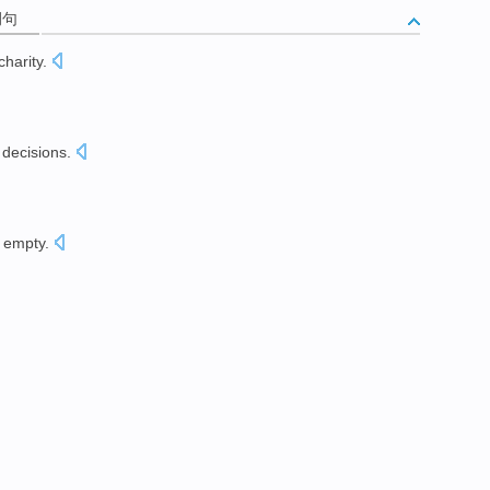
例句
charity
.
decisions
.
f empty
.