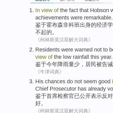
In
view
of
the
fact that
Hobson 
achievements
were
remarkable
.
鉴于
霍布森
非
科班出身
的
经济学
不起的。
《柯林斯英汉双解大词典》
Residents
were
warned
not to 
view
of
the
low rainfall
this year
.
鉴于
今年降雨量
少
，
居民
被
告诫
《牛津词典》
His
chances
do not
seem
good
Chief
Prosecutor
has already
vo
鉴于
首席
检察官
已
公开
表示
反对
好
。
《柯林斯英汉双解大词典》