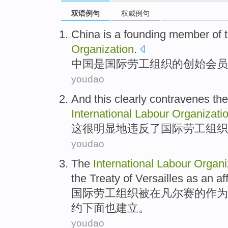
双语例句
权威例句
China
is
a founding
member
of 
Organization
.
中国
是
国际
劳工
组织
的
创始
会员
youdao
And this
clearly
contravenes
th
International
Labour
Organizati
这
很明显地
违反
了
国际
劳工
组织
youdao
The
International
Labour
Organi
the
Treaty
of
Versailles
as
an
aff
国际
劳工
组织
被
在
凡尔赛
的
作为
约
下面
也
建立
。
youdao