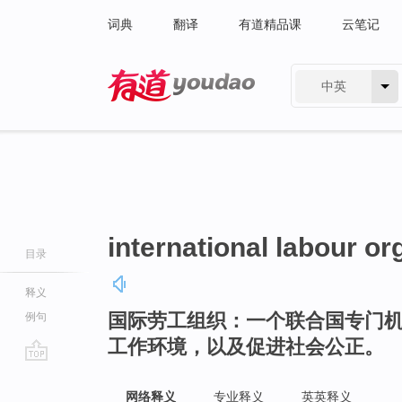
词典
翻译
有道精品课
云笔记
中英
有道 - 网易旗下搜索
international labour or
目录
释义
国际劳工组织：一个联合国专门
例句
工作环境，以及促进社会公正。
go
top
网络释义
专业释义
英英释义