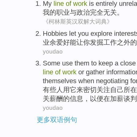
My
line
of
work
is
entirely
unrel
我
的
职业
与政治
完全
无关
。
《柯林斯英汉双解大词典》
Hobbies
let
you
explore
interest
业余爱好能
让
你
发掘
工作
之外
的
youdao
Some
use
them
to
keep a
close
line
of
work
or
gather
informatio
themselves
when
negotiating
fo
有些人
用
它
来
密切
关注
自己
所在
关
薪酬
的
信息
，以便在
加薪
谈判
youdao
更多双语例句