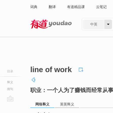
词典
翻译
有道精品课
云笔记
中英
有道 - 网易旗下搜索
line of work
目录
释义
职业：一个人为了赚钱而经常从
例句
网络释义
英英释义
go
top