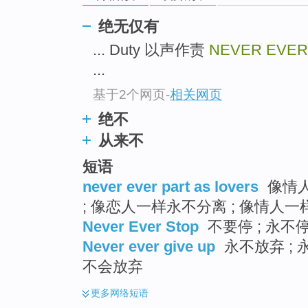
top
绝无仅有
... Duty 以声作责
NEVER EVE
...
基于2个网页
-
相关网页
绝不
从来不
短语
never ever part as lovers
像情人
; 像恋人一样永不分离 ; 像情人一
Never Ever Stop
不要停 ; 永不停
Never ever give up
永不放弃 ; 
不会放弃
更多
网络短语