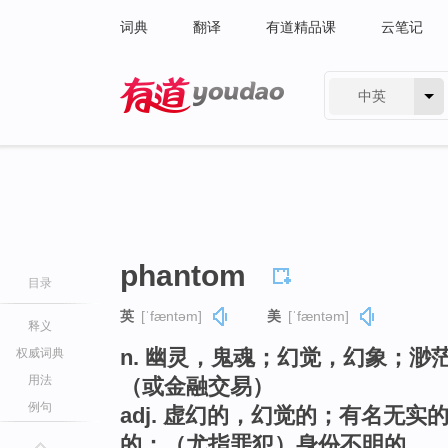
词典
翻译
有道精品课
云笔记
中英
有道 - 网易旗下搜索
phantom
目录
英
[ˈfæntəm]
美
[ˈfæntəm]
释义
n. 幽灵，鬼魂；幻觉，幻象；
权威词典
用法
（或金融交易）
例句
adj. 虚幻的，幻觉的；有名无
的；（尤指罪犯）身份不明的