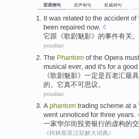
双语例句
原声例句
权威例句
It
was
related
to the
accident
of
been
repaired
now
.
它
跟《
歌剧
魅影
》
的
事件
有关
。
youdao
The
Phantom
of the
Opera
mus
musical ever, and
it
's
for a
good
《
歌剧
魅影
》
一定
是
百老汇
最
具
的。
它
真不可思议。
youdao
A
phantom
trading
scheme
at a
went unnoticed
for
three
years
.
一家
华尔街
投资
银行
的
虚构
的
交
《柯林斯英汉双解大词典》