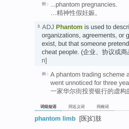
...phantom pregnancies.
例：
…精神性假妊娠。
ADJ
Phantom
is used to descr
3.
organizations, agreements, or g
exist, but that someone pretends
cheat people. (企业、协
n]
A phantom trading scheme at
例：
went unnoticed for three yea
一家华尔街投资银行的虚构
词组短语
同近义词
同根词
phantom limb
[医]幻肢