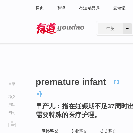
词典
翻译
有道精品课
云笔记
中英
有道 - 网易旗下搜索
premature infant
目录
释义
早产儿：指在妊娠期不足37周时
用法
例句
需要特殊的医疗护理。
go
网络释义
专业释义
英英释义