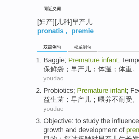
同近义词
[妇产][儿科]早产儿
pronatis
,
premie
双语例句
权威例句
Baggie
;
Premature
infant
;
Tempe
保鲜袋
；
早产儿
；
体温
；
体重
。
youdao
Probiotics
;
Premature
infant
;
Fe
益生菌
；
早产儿
；
喂养
不耐受
。
youdao
Objective
:
to study
the
influence
growth
and development
of
pre
目的
：
探讨
抚
触
对
早产儿
生长
发